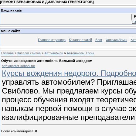
[
РЕМОНТ БЕНЗИНОВЫХ И ДИЗЕЛЬНЫХ ГЕНЕРАТОРОВ
]
Вход на сайт
В
Ст
Меню сайта
Главная страница
Каталог статей
Блог
Фотоальбомы
Кат
Главная
»
Каталог сайтов
»
Автомобили
»
Автошколы, Вузы
Обучение вождению автомобиля. Большой автодром
http://paritet-school.ru/
Курсы вождения недорого. Подробнос
управлять автомобилем? Приглашае
Свиблово. Мы предлагаем курсы обу
процесс обучения входят теоретичес
навыкам первой помощи в случае эк
квалифицированные преподаватели 
Всего комментариев
:
0