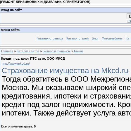
[
РЕМОНТ БЕНЗИНОВЫХ И ДИЗЕЛЬНЫХ ГЕНЕРАТОРОВ
]
Вход на сайт
В
Ст
Меню сайта
Главная страница
Каталог статей
Блог
Фотоальбомы
Кат
Главная
»
Каталог сайтов
»
Бизнес и финансы
»
Банки
Кредит под залог ПТС авто. ООО МКСД
http://www.mkcd.ru/
Страхование имущества на Mkcd.ru
Тогда обратитесь в ООО Межрегион
Москва. Мы оказываем широкий спек
кредитования, ипотеки и страховани
кредит под залог недвижимости. Кр
ипотеки. Также действует услуга ав
Всего комментариев
:
0