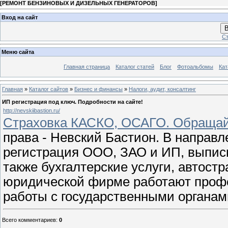
[
РЕМОНТ БЕНЗИНОВЫХ И ДИЗЕЛЬНЫХ ГЕНЕРАТОРОВ
]
Вход на сайт
В
Ст
Меню сайта
Главная страница
Каталог статей
Блог
Фотоальбомы
Кат
Главная
»
Каталог сайтов
»
Бизнес и финансы
»
Налоги, аудит, консалтинг
ИП регистрация под ключ. Подробности на сайте!
http://nevskiibastion.ru/
Страховка КАСКО, ОСАГО. Обращай
права - Невский Бастион. В направл
регистрация ООО, ЗАО и ИП, выпис
также бухгалтерские услуги, автостр
юридической фирме работают проф
работы с государственными органа
Всего комментариев
:
0