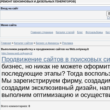
[
РЕМОНТ БЕНЗИНОВЫХ И ДИЗЕЛЬНЫХ ГЕНЕРАТОРОВ
]
Вход на сайт
В
Ст
Меню сайта
Главная страница
Каталог статей
Блог
Фотоальбомы
Кат
Главная
»
Каталог сайтов
»
Бизнес и финансы
»
Реклама
Выполняем разработку и продвижение сайтов на Web.onlyway.lt
http://www.web.onlyway.lt/
Продвижение сайтов в поисковых сис
бизнес, но никак не можете оформи
последующие этапы? Тогда воспольз
Мы зарегистрируем фирму, создадим
создадим эксклюзивный дизайн, нап
выполним оптимизацию и осуществи
Всего комментариев
:
0