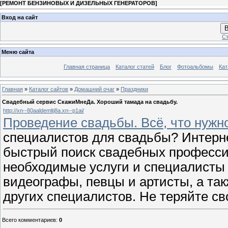
[
РЕМОНТ БЕНЗИНОВЫХ И ДИЗЕЛЬНЫХ ГЕНЕРАТОРОВ
]
Вход на сайт
В
Ст
Меню сайта
Главная страница
Каталог статей
Блог
Фотоальбомы
Кат
Главная
»
Каталог сайтов
»
Домашний очаг
»
Праздники
Свадебный сервис СкажиМнеДа. Хороший тамада на свадьбу.
http://xn--80aaldemltj8a.xn--p1ai/
Проведение свадьбы. Всё, что нужн
специалистов для свадьбы? Интерн
быстрый поиск свадебных профессио
необходимые услуги и специалисты
видеографы, певцы и артисты, а та
других специалистов. Не теряйте св
Всего комментариев
:
0