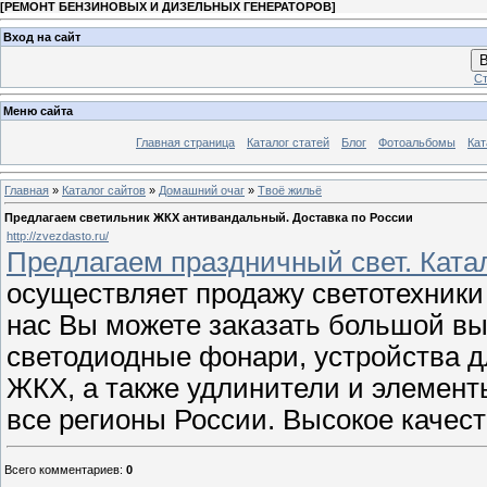
[
РЕМОНТ БЕНЗИНОВЫХ И ДИЗЕЛЬНЫХ ГЕНЕРАТОРОВ
]
Вход на сайт
В
Ст
Меню сайта
Главная страница
Каталог статей
Блог
Фотоальбомы
Кат
Главная
»
Каталог сайтов
»
Домашний очаг
»
Твоё жильё
Предлагаем светильник ЖКХ антивандальный. Доставка по России
http://zvezdasto.ru/
Предлагаем праздничный свет. Катал
осуществляет продажу светотехники
нас Вы можете заказать большой вы
светодиодные фонари, устройства д
ЖКХ, а также удлинители и элементы
все регионы России. Высокое качес
Всего комментариев
:
0