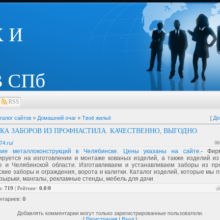
 И
 СПб
RSS
талог сайтов
»
Домашний очаг
»
Твоё жильё
[
До
КА ЗАБОРОВ ИЗ ПРОФНАСТИЛА. КАЧЕСТВЕННО, ВЫГОДНО.
74.ru/
06
ние металлоконструкций в Челябинске. Цены указаны на сайте.
- Фир
ируется на изготовлении и монтаже кованых изделий, а также изделий из
е и Челябинской области. Изготавливаем и устанавливаем заборы из пр
кие заборы и ограждения, ворота и калитки. Каталог изделий, которые мы 
зырьки, мангалы, рекламные стенды, мебель для дачи
в
:
719
|
Рейтинг
:
0.0
/
0
нтариев
:
0
Добавлять комментарии могут только зарегистрированные пользователи.
[
Регистрация
|
Вход
]