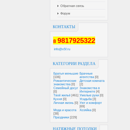
Обратная связь
Форум
КОНТАКТЫ
9817925322
8
info@x5f.ru
КАТЕГОРИИ РАЗДЕЛА
Братья меньшие
Брачные
[106]
агентства
[0]
Романтические
Детская комната
знакомства
[0]
[2]
Семейный досуг
Знакомства в
[0]
Интернете
[4]
Твоё жильё
[461]
Умелые руки
[0]
Кухня
[0]
Усадьба
[3]
Личная жизнь
[0]
Уют и комфорт
[69]
Мода и красота
Хозяйка
[0]
[38]
Праздники
[229]
НАТЯЖНЫЕ ПОТОЛКИ