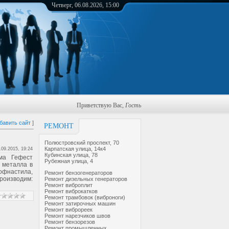
Четверг, 06.08.2026, 15:00
Приветствую Вас
,
Гость
бавить сайт
]
РЕМОНТ
Полюстровский проспект, 70
Карпатская улица, 14к4
.09.2015, 19:24
Кубинская улица, 78
ма Гефест
Рубежная улица, 4
 металла в
офнастила,
Ремонт бензогенераторов
производим:
Ремонт дизельных генераторов
Ремонт виброплит
Ремонт виброкатков
Ремонт трамбовок (виброноги)
Ремонт затирочных машин
Ремонт виброреек
Ремонт нарезчиков швов
Ремонт бензорезов
Ремонт промышленных