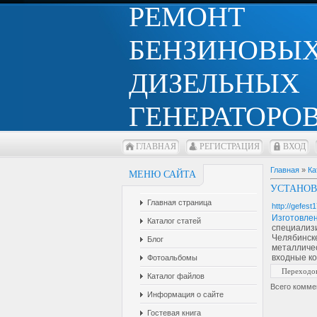
РЕМОНТ
БЕНЗИНОВЫХ
ДИЗЕЛЬНЫХ
ГЕНЕРАТОРОВ
ГЛАВНАЯ
РЕГИСТРАЦИЯ
ВХОД
Главная
»
Ка
МЕНЮ САЙТА
УСТАНОВ
Главная страница
http://gefest1
Изготовле
Каталог статей
специализ
Челябинск
Блог
металличес
входные ко
Фотоальбомы
Переходо
Каталог файлов
Всего комме
Информация о сайте
Гостевая книга