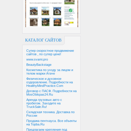
КАТАЛОГ САЙТОВ
Супер скоростное продвижение
сайтов , по супер цене!
www.svami.pro
BeautyBackstage
Косметика по уходу за лицом и
телом марки Атаче
Физическое и духовное
оздоровление. Подробности на
HealthyMindPractice.Com
Договор с ПАСФ. Подробности на
MosOblspas24.Ru
Аренда грузовых авто с
пробегом. Заходите на
TruckSale.Ru!
Складская техника. Доставка по
России
Продажа пентхауса. Все объекты
на Topba.Ru
Предлагаем крепления под