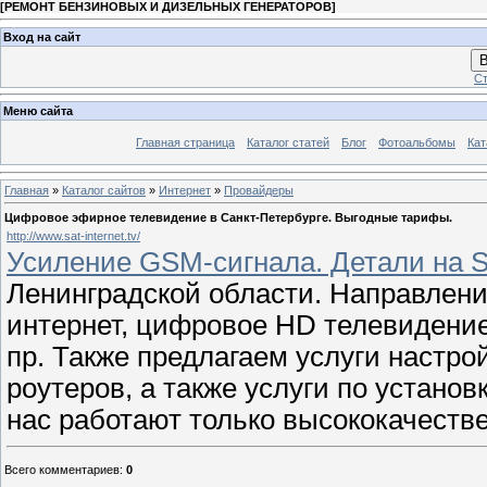
[
РЕМОНТ БЕНЗИНОВЫХ И ДИЗЕЛЬНЫХ ГЕНЕРАТОРОВ
]
Вход на сайт
В
Ст
Меню сайта
Главная страница
Каталог статей
Блог
Фотоальбомы
Кат
Главная
»
Каталог сайтов
»
Интернет
»
Провайдеры
Цифровое эфирное телевидение в Санкт-Петербурге. Выгодные тарифы.
http://www.sat-internet.tv/
Усиление GSM-сигнала. Детали на Sat
Ленинградской области. Направлени
интернет, цифровое HD телевидение
пр. Также предлагаем услуги настро
роутеров, а также услуги по устано
нас работают только высококачеств
Всего комментариев
:
0