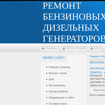
РЕМОНТ
БЕНЗИНОВЫХ
ДИЗЕЛЬНЫХ
ГЕНЕРАТОРОВ
ГЛАВНАЯ
РЕГИСТРАЦИЯ
ВХОД
Главная
»
Ка
МЕНЮ САЙТА
ИНТЕРНЕ
Главная страница
http://donepr
Заказать 
Каталог статей
большой к
контекстна
Блог
ценовая по
Цены на ус
Фотоальбомы
Переходо
Каталог файлов
Всего комме
Информация о сайте
Гостевая книга