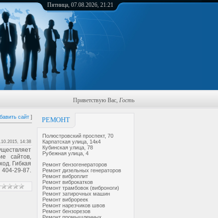
Пятница, 07.08.2026, 21:21
Приветствую Вас
,
Гость
бавить сайт
]
РЕМОНТ
Полюстровский проспект, 70
Карпатская улица, 14к4
.10.2015, 14:38
Кубинская улица, 78
уществляет
Рубежная улица, 4
ие сайтов,
ход. Гибкая
Ремонт бензогенераторов
 404-29-87.
Ремонт дизельных генераторов
Ремонт виброплит
Ремонт виброкатков
Ремонт трамбовок (виброноги)
Ремонт затирочных машин
Ремонт виброреек
Ремонт нарезчиков швов
Ремонт бензорезов
Ремонт промышленных