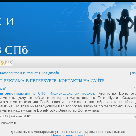
 И
 СПб
RSS
талог сайтов
»
Интернет
»
Веб-дизайн
[
До
Т-РЕКЛАМА В ПЕТЕРБУРГЕ. КОНТАКТЫ НА САЙТЕ
o.ru/
01
интернет-магазин в СПб. Индивидуальный подход
- Агентство Done ос
омплекс услуг в области интернет-маркетинга в Петербурге. Создан
я реклама, консалтинг. Особенность нашего агентства - образовательный под
литика. По всем интересующим Вас вопросам звоните по телефону: 8 (921)
луги на нашем сайте DonePro.Ru. Агентство Done — ваш
в
:
705
|
Рейтинг
:
0.0
/
0
нтариев
:
0
Добавлять комментарии могут только зарегистрированные пользователи.
[
Регистрация
|
Вход
]