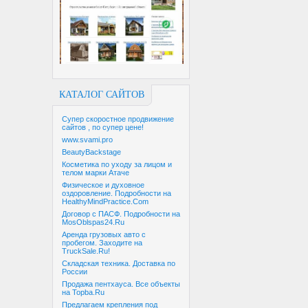
КАТАЛОГ САЙТОВ
Супер скоростное продвижение
сайтов , по супер цене!
www.svami.pro
BeautyBackstage
Косметика по уходу за лицом и
телом марки Атаче
Физическое и духовное
оздоровление. Подробности на
HealthyMindPractice.Com
Договор с ПАСФ. Подробности на
MosOblspas24.Ru
Аренда грузовых авто с
пробегом. Заходите на
TruckSale.Ru!
Складская техника. Доставка по
России
Продажа пентхауса. Все объекты
на Topba.Ru
Предлагаем крепления под