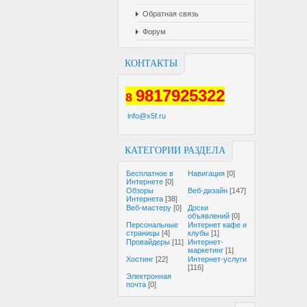
Обратная связь
Форум
КОНТАКТЫ
9817925322
8
info@x5f.ru
КАТЕГОРИИ РАЗДЕЛА
Бесплатное в
Навигация
[0]
Интернете
[0]
Обзоры
Веб-дизайн
[147]
Интернета
[38]
Веб-мастеру
[0]
Доски
объявлений
[0]
Персональные
Интернет кафе и
страницы
[4]
клубы
[1]
Провайдеры
[11]
Интернет-
маркетинг
[1]
Хостинг
[22]
Интернет-услуги
[116]
Электронная
почта
[0]