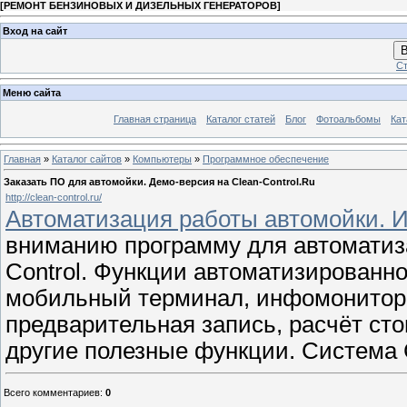
[
РЕМОНТ БЕНЗИНОВЫХ И ДИЗЕЛЬНЫХ ГЕНЕРАТОРОВ
]
Вход на сайт
В
Ст
Меню сайта
Главная страница
Каталог статей
Блог
Фотоальбомы
Кат
Главная
»
Каталог сайтов
»
Компьютеры
»
Программное обеспечение
Заказать ПО для автомойки. Демо-версия на Clean-Control.Ru
http://clean-control.ru/
Автоматизация работы автомойки. 
вниманию программу для автоматиз
Control. Функции автоматизированн
мобильный терминал, инфомонитор, 
предварительная запись, расчёт ст
другие полезные функции. Система C
Всего комментариев
:
0