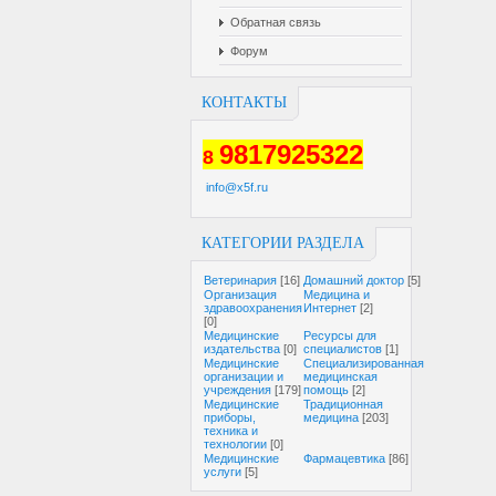
Обратная связь
Форум
КОНТАКТЫ
9817925322
8
info@x5f.ru
КАТЕГОРИИ РАЗДЕЛА
Ветеринария
[16]
Домашний доктор
[5]
Организация
Медицина и
здравоохранения
Интернет
[2]
[0]
Медицинские
Ресурсы для
издательства
[0]
специалистов
[1]
Медицинские
Специализированная
организации и
медицинская
учреждения
[179]
помощь
[2]
Медицинские
Традиционная
приборы,
медицина
[203]
техника и
технологии
[0]
Медицинские
Фармацевтика
[86]
услуги
[5]