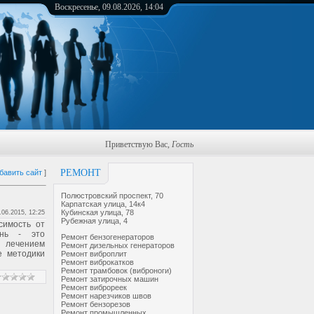
Воскресенье, 09.08.2026, 14:04
Приветствую Вас
,
Гость
РЕМОНТ
бавить сайт
]
Полюстровский проспект, 70
Карпатская улица, 14к4
Кубинская улица, 78
.06.2015, 12:25
Рубежная улица, 4
симость от
ань - это
Ремонт бензогенераторов
 лечением
Ремонт дизельных генераторов
е методики
Ремонт виброплит
Ремонт виброкатков
Ремонт трамбовок (виброноги)
Ремонт затирочных машин
Ремонт виброреек
Ремонт нарезчиков швов
Ремонт бензорезов
Ремонт промышленных