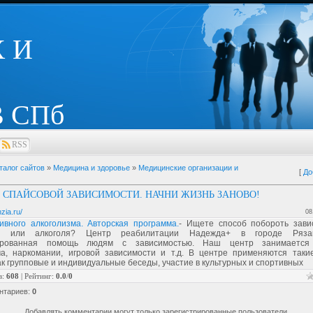
 И
 СПб
RSS
талог сайтов
»
Медицина и здоровье
»
Медицинские организации и
[
До
 СПАЙСОВОЙ ЗАВИСИМОСТИ. НАЧНИ ЖИЗНЬ ЗАНОВО!
nzia.ru/
08
ивного алкоголизма. Авторская программа.
- Ищете способ побороть зави
ов или алкоголя? Центр реабилитации Надежда+ в городе Ряз
ированная помощь людям с зависимостью. Наш центр занимается
ма, наркомании, игровой зависимости и т.д. В центре применяются таки
ак групповые и индивидуальные беседы, участие в культурных и спортивных
в
:
608
|
Рейтинг
:
0.0
/
0
нтариев
:
0
Добавлять комментарии могут только зарегистрированные пользователи.