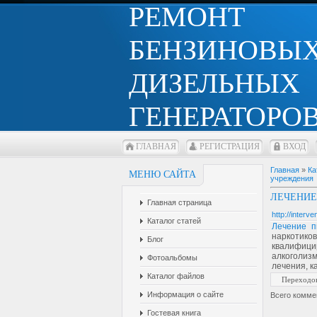
РЕМОНТ
БЕНЗИНОВЫХ
ДИЗЕЛЬНЫХ
ГЕНЕРАТОРОВ
ГЛАВНАЯ
РЕГИСТРАЦИЯ
ВХОД
Главная
»
Ка
МЕНЮ САЙТА
учреждения
ЛЕЧЕНИЕ
Главная страница
http://interve
Каталог статей
Лечение п
наркотик
Блог
квалифиц
алкоголиз
Фотоальбомы
лечения, к
Каталог файлов
Переходо
Информация о сайте
Всего комме
Гостевая книга