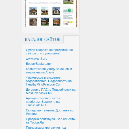
КАТАЛОГ САЙТОВ
Супер скоростное продвижение
сайтов , по супер цене!
www.svami.pro
BeautyBackstage
Косметика по уходу за лицом и
телом марки Атаче
Физическое и духовное
оздоровление. Подробности на
HealthyMindPractice.Com
Договор с ПАСФ. Подробности на
MosOblspas24.Ru
Аренда грузовых авто с
пробегом. Заходите на
TruckSale.Ru!
Складская техника. Доставка по
России
Продажа пентхауса. Все объекты
на Topba.Ru
Предлагаем крепления под