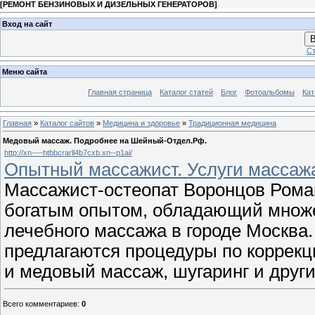
[
РЕМОНТ БЕНЗИНОВЫХ И ДИЗЕЛЬНЫХ ГЕНЕРАТОРОВ
]
Вход на сайт
В
Ст
Меню сайта
Главная страница
Каталог статей
Блог
Фотоальбомы
Кат
Главная
»
Каталог сайтов
»
Медицина и здоровье
»
Традиционная медицина
Медовый массаж. Подробнее на Шейный-Отдел.Рф.
http://xn----htbbcrarll4b7cxb.xn--p1ai/
Опытный массажист. Услуги массажа
Массажист-остеопат Воронцов Рома
богатым опытом, обладающий множе
лечебного массажа в городе Москва
предлагаются процедуры по коррекц
и медовый массаж, шугаринг и друг
Всего комментариев
:
0