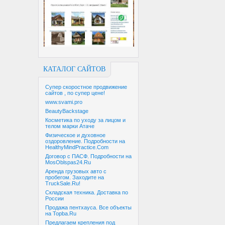
КАТАЛОГ САЙТОВ
Супер скоростное продвижение
сайтов , по супер цене!
www.svami.pro
BeautyBackstage
Косметика по уходу за лицом и
телом марки Атаче
Физическое и духовное
оздоровление. Подробности на
HealthyMindPractice.Com
Договор с ПАСФ. Подробности на
MosOblspas24.Ru
Аренда грузовых авто с
пробегом. Заходите на
TruckSale.Ru!
Складская техника. Доставка по
России
Продажа пентхауса. Все объекты
на Topba.Ru
Предлагаем крепления под