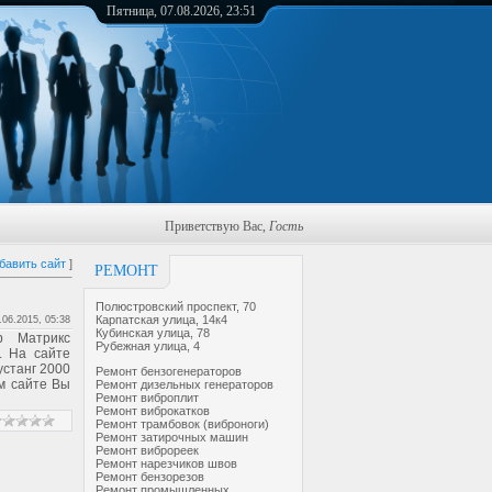
Пятница, 07.08.2026, 23:51
Приветствую Вас
,
Гость
бавить сайт
]
РЕМОНТ
Полюстровский проспект, 70
Карпатская улица, 14к4
.06.2015, 05:38
Кубинская улица, 78
тр Матрикс
Рубежная улица, 4
. На сайте
устанг 2000
Ремонт бензогенераторов
м сайте Вы
Ремонт дизельных генераторов
Ремонт виброплит
Ремонт виброкатков
Ремонт трамбовок (виброноги)
Ремонт затирочных машин
Ремонт виброреек
Ремонт нарезчиков швов
Ремонт бензорезов
Ремонт промышленных