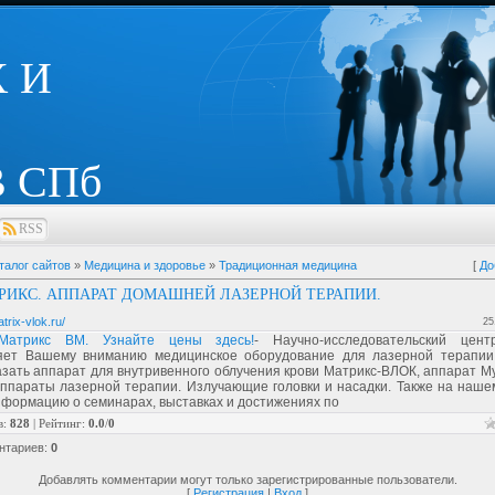
 И
 СПб
RSS
талог сайтов
»
Медицина и здоровье
»
Традиционная медицина
[
До
РИКС. АППАРАТ ДОМАШНЕЙ ЛАЗЕРНОЙ ТЕРАПИИ.
trix-vlok.ru/
25
Матрикс ВМ. Узнайте цены здесь!
- Научно-исследовательский цен
яет Вашему вниманию медицинское оборудование для лазерной терапии
зать аппарат для внутривенного облучения крови Матрикс-ВЛОК, аппарат М
аппараты лазерной терапии. Излучающие головки и насадки. Также на наше
формацию о семинарах, выставках и достижениях по
в
:
828
|
Рейтинг
:
0.0
/
0
нтариев
:
0
Добавлять комментарии могут только зарегистрированные пользователи.
[
Регистрация
|
Вход
]