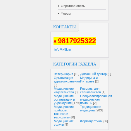
Обратная связь
Форум
КОНТАКТЫ
9817925322
8
info@x5f.ru
КАТЕГОРИИ РАЗДЕЛА
Ветеринария
[16]
Домашний доктор
[5]
Организация
Медицина и
здравоохранения
Интернет
[2]
[0]
Медицинские
Ресурсы для
издательства
[0]
специалистов
[1]
Медицинские
Специализированная
организации и
медицинская
учреждения
[179]
помощь
[2]
Медицинские
Традиционная
приборы,
медицина
[203]
техника и
технологии
[0]
Медицинские
Фармацевтика
[86]
услуги
[5]