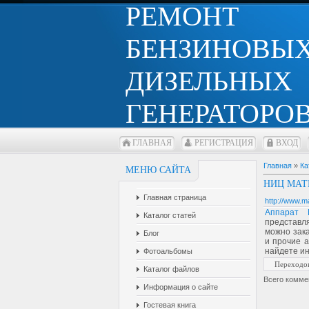
РЕМОНТ
БЕНЗИНОВЫХ
ДИЗЕЛЬНЫХ
ГЕНЕРАТОРОВ
ГЛАВНАЯ
РЕГИСТРАЦИЯ
ВХОД
Главная
»
Ка
МЕНЮ САЙТА
НИЦ МАТ
Главная страница
http://www.ma
Аппарат 
Каталог статей
представл
можно зака
Блог
и прочие 
найдете ин
Фотоальбомы
Переходо
Каталог файлов
Всего комме
Информация о сайте
Гостевая книга