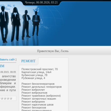
Четверг, 06.08.2026, 03:21
Приветствую Вас
,
Гость
бавить сайт
]
РЕМОНТ
IM
Полюстровский проспект, 70
Карпатская улица, 14к4
.09.2015, 09:05
Кубинская улица, 78
 агентство
Рубежная улица, 4
роведении
бликуем и
Ремонт бензогенераторов
нференции.
Ремонт дизельных генераторов
Ремонт виброплит
ние и пути
Ремонт виброкатков
Ремонт трамбовок (виброноги)
Ремонт затирочных машин
Ремонт виброреек
Ремонт нарезчиков швов
Ремонт бензорезов
Ремонт промышленных