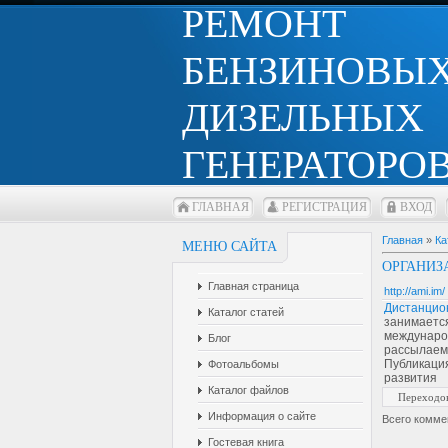
РЕМОНТ
БЕНЗИНОВЫХ
ДИЗЕЛЬНЫХ
ГЕНЕРАТОРОВ
ГЛАВНАЯ
РЕГИСТРАЦИЯ
ВХОД
Главная
»
Ка
МЕНЮ САЙТА
ОРГАНИЗ
Главная страница
http://ami.im/
Дистанци
Каталог статей
занимает
междунар
Блог
рассылаем
Публикаци
Фотоальбомы
развития
Каталог файлов
Переходо
Информация о сайте
Всего комме
Гостевая книга