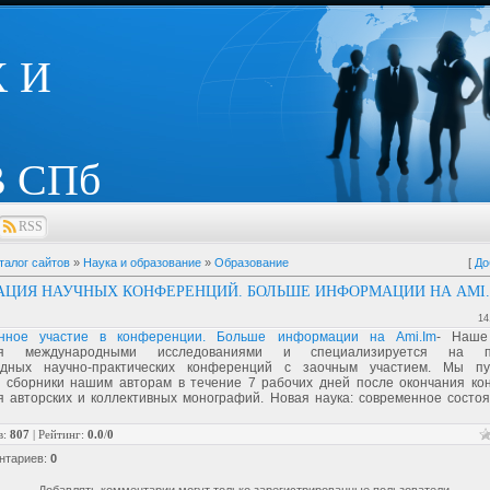
 И
 СПб
RSS
талог сайтов
»
Наука и образование
»
Образование
[
До
АЦИЯ НАУЧНЫХ КОНФЕРЕНЦИЙ. БОЛЬШЕ ИНФОРМАЦИИ НА AMI.
14
онное участие в конференции. Больше информации на Ami.Im
- Наше
ся международными исследованиями и специализируется на п
одных научно-практических конференций с заочным участием. Мы пу
 сборники нашим авторам в течение 7 рабочих дней после окончания ко
я авторских и коллективных монографий. Новая наука: современное состоя
в
:
807
|
Рейтинг
:
0.0
/
0
нтариев
:
0