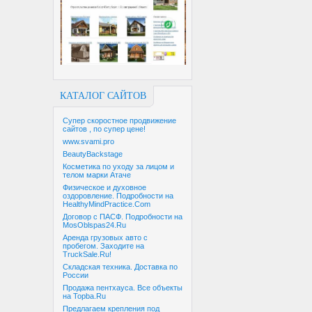
КАТАЛОГ САЙТОВ
Супер скоростное продвижение
сайтов , по супер цене!
www.svami.pro
BeautyBackstage
Косметика по уходу за лицом и
телом марки Атаче
Физическое и духовное
оздоровление. Подробности на
HealthyMindPractice.Com
Договор с ПАСФ. Подробности на
MosOblspas24.Ru
Аренда грузовых авто с
пробегом. Заходите на
TruckSale.Ru!
Складская техника. Доставка по
России
Продажа пентхауса. Все объекты
на Topba.Ru
Предлагаем крепления под