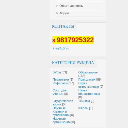
Обратная связь
Форум
КОНТАКТЫ
9817925322
8
info@x5f.ru
КАТЕГОРИИ РАЗДЕЛА
ВУЗы
[33]
Образование
[134]
Педагогика
[1]
Психология
[89]
Рефераты
[37]
Науки
естественные
[0]
Софт для
Науки
ученых
[0]
общественные
[0]
Студенческая
Техника
[0]
жизнь
[0]
Научные
Школы
[1]
издания и
публикации
[0]
Научные
организации
[0]