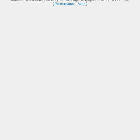
Добавлять комментарии могут только зарегистрированные пользователи.
[
Регистрация
|
Вход
]