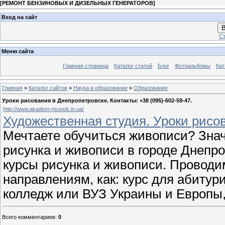
[
РЕМОНТ БЕНЗИНОВЫХ И ДИЗЕЛЬНЫХ ГЕНЕРАТОРОВ
]
Вход на сайт
В
Ст
Меню сайта
Главная страница
Каталог статей
Блог
Фотоальбомы
Кат
Главная
»
Каталог сайтов
»
Наука и образование
»
Образование
Уроки рисования в Днепропетровске. Контакты: +38 (095)-602-59-47.
http://www.akadem-risunok.in.ua/
Художественная студия. Уроки рис
Мечтаете обучиться живописи? Знач
рисунка и живописи в городе Днепро
курсы рисунка и живописи. Проводи
направлениям, как: курс для абиту
колледж или ВУЗ Украины и Европы,
Всего комментариев
:
0