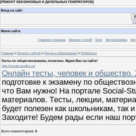
[
РЕМОНТ БЕНЗИНОВЫХ И ДИЗЕЛЬНЫХ ГЕНЕРАТОРОВ
]
Вход на сайт
В
Ст
Меню сайта
Главная страница
Каталог статей
Блог
Фотоальбомы
Кат
Главная
»
Каталог сайтов
»
Наука и образование
»
Рефераты
Тесты по обществознанию, политике. Ждем Вас на сайте!
http://social-studies.ru/
Онлайн тесты, человек и общество.
подготовке к экзамену по обществоз
что Вам нужно! На портале Social-S
материалов. Тесты, лекции, материа
будет полезен как школьникам, так 
Заходите! Будем рады если наш пор
Всего комментариев
:
0