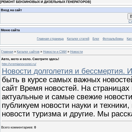
[
РЕМОНТ БЕНЗИНОВЫХ И ДИЗЕЛЬНЫХ ГЕНЕРАТОРОВ
]
Вход на сайт
В
Ст
Меню сайта
Главная страница
Каталог статей
Блог
Фотоальбомы
Кат
Главная
»
Каталог сайтов
»
Новости и СМИ
»
Новости
Авто, мото и вело. Смотрите здесь!
http://vremianovostei.ru/
Новости долголетия и бессмертия. 
быть в курсе самых важных новосте
сайт Время новостей. На страницах
актуальные и самые свежие новости
публикуем новости науки и техники, 
новости туризма и другие. Мы расс
Всего комментариев
:
0