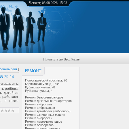
Четверг, 06.08.2026, 15:23
Приветствую Вас
,
Гость
бавить сайт
]
РЕМОНТ
5-29-14
Полюстровский проспект, 70
Карпатская улица, 14к4
.06.2015, 08:52
Кубинская улица, 78
ить ребёнка
Рубежная улица, 4
ы детей из
ас работают
Ремонт бензогенераторов
я, а также
Ремонт дизельных генераторов
Ремонт виброплит
Ремонт виброкатков
Ремонт трамбовок (виброноги)
Ремонт затирочных машин
Ремонт виброреек
Ремонт нарезчиков швов
Ремонт бензорезов
Ремонт промышленных