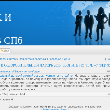
 И
 СПб
RSS
талог сайтов
»
Общество и политика
»
Города от А до Я
[
До
В ОЗДОРОВИТЕЛЬНЫЙ ЛАГЕРЬ 2015. ЗВОНИТЕ ПО ТЕЛ. +7 (812) 95
menatour.ru/#!lager-na-more/cque
08
ельный детский летний лагерь. Контакты на сайте
- Не знаете, куда отправ
 Тогда обратитесь за помощью к туроператору Smena. Мы организуем заезд
рбурга в детские оздоровительные лагеря на Чёрное и Азовское море. У н
лифицированные педагоги, которые будут сопровождать детей всё врем
работу с ними в лагере в
в
:
724
|
Рейтинг
:
0.0
/
0
нтариев
:
0
Добавлять комментарии могут только зарегистрированные пользователи.
[
Регистрация
|
Вход
]