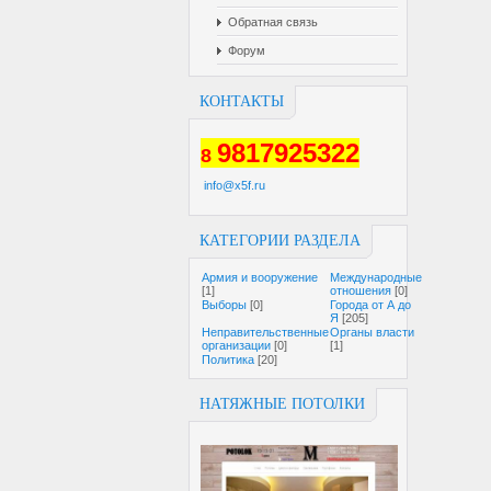
Обратная связь
Форум
КОНТАКТЫ
9817925322
8
info@x5f.ru
КАТЕГОРИИ РАЗДЕЛА
Армия и вооружение
Международные
[1]
отношения
[0]
Выборы
[0]
Города от А до
Я
[205]
Неправительственные
Органы власти
организации
[0]
[1]
Политика
[20]
НАТЯЖНЫЕ ПОТОЛКИ