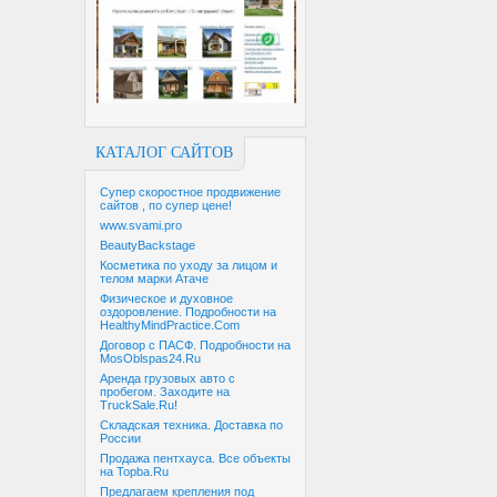
КАТАЛОГ САЙТОВ
Супер скоростное продвижение
сайтов , по супер цене!
www.svami.pro
BeautyBackstage
Косметика по уходу за лицом и
телом марки Атаче
Физическое и духовное
оздоровление. Подробности на
HealthyMindPractice.Com
Договор с ПАСФ. Подробности на
MosOblspas24.Ru
Аренда грузовых авто с
пробегом. Заходите на
TruckSale.Ru!
Складская техника. Доставка по
России
Продажа пентхауса. Все объекты
на Topba.Ru
Предлагаем крепления под