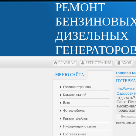
РЕМОНТ
БЕНЗИНОВЫХ
ДИЗЕЛЬНЫХ
ГЕНЕРАТОРОВ
ГЛАВНАЯ
РЕГИСТРАЦИЯ
ВХОД
Главная
»
Ка
МЕНЮ САЙТА
ПУТЕВКА 
Главная страница
http://www.s
Оздоровит
Каталог статей
отдыхать?
Санкт-Пете
Блог
высококва
продолжат 
Фотоальбомы
Переходо
Каталог файлов
Всего комме
Информация о сайте
Гостевая книга