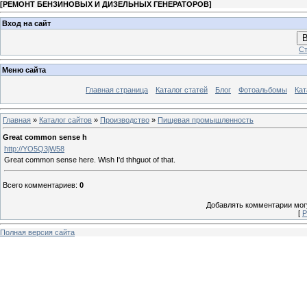
[
РЕМОНТ БЕНЗИНОВЫХ И ДИЗЕЛЬНЫХ ГЕНЕРАТОРОВ
]
Вход на сайт
В
Ст
Меню сайта
Главная страница
Каталог статей
Блог
Фотоальбомы
Кат
Главная
»
Каталог сайтов
»
Производство
»
Пищевая промышленность
Great common sense h
http://YO5Q3jW58
Great common sense here. Wish I'd thhguot of that.
Всего комментариев
:
0
Добавлять комментарии могу
[
Р
Полная версия сайта