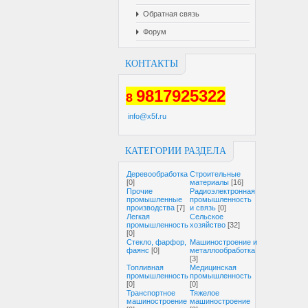
Обратная связь
Форум
КОНТАКТЫ
9817925322
8
info@x5f.ru
КАТЕГОРИИ РАЗДЕЛА
Деревообработка
Строительные
[0]
материалы
[16]
Прочие
Радиоэлектронная
промышленные
промышленность
производства
[7]
и связь
[0]
Легкая
Сельское
промышленность
хозяйство
[32]
[0]
Стекло, фарфор,
Машиностроение и
фаянс
[0]
металлообработка
[3]
Топливная
Медицинская
промышленность
промышленность
[0]
[0]
Транспортное
Тяжелое
машиностроение
машиностроение