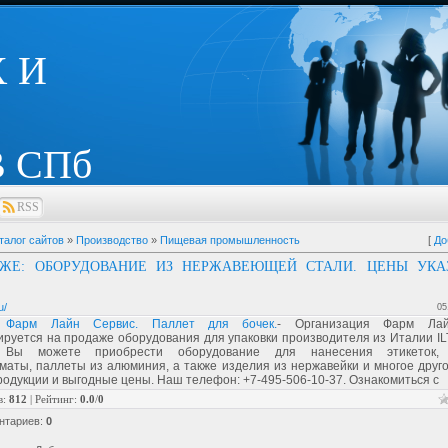
 И
 СПб
RSS
талог сайтов
»
Производство
»
Пищевая промышленность
[
До
АЖЕ: ОБОРУДОВАНИЕ ИЗ НЕРЖАВЕЮЩЕЙ СТАЛИ. ЦЕНЫ УКА
u/
05
 Фарм Лайн Сервис. Паллет для бочек.
- Организация Фарм Ла
руется на продаже оборудования для упаковки производителя из Италии IL
 Вы можете приобрести оборудование для нанесения этикеток,
маты, паллеты из алюминия, а также изделия из нержавейки и многое друг
родукции и выгодные цены. Наш телефон: +7-495-506-10-37. Ознакомиться с
в
:
812
|
Рейтинг
:
0.0
/
0
нтариев
:
0