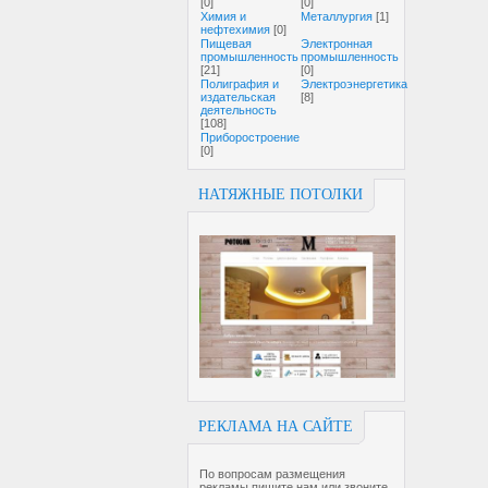
[0]
[0]
Химия и
Металлургия
[1]
нефтехимия
[0]
Пищевая
Электронная
промышленность
промышленность
[21]
[0]
Полиграфия и
Электроэнергетика
издательская
[8]
деятельность
[108]
Приборостроение
[0]
НАТЯЖНЫЕ ПОТОЛКИ
РЕКЛАМА НА САЙТЕ
По вопросам размещения
рекламы пишите нам или звоните