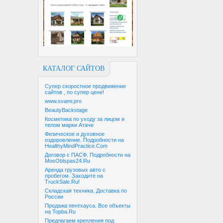
КАТАЛОГ САЙТОВ
Супер скоростное продвижение
сайтов , по супер цене!
www.svami.pro
BeautyBackstage
Косметика по уходу за лицом и
телом марки Атаче
Физическое и духовное
оздоровление. Подробности на
HealthyMindPractice.Com
Договор с ПАСФ. Подробности на
MosOblspas24.Ru
Аренда грузовых авто с
пробегом. Заходите на
TruckSale.Ru!
Складская техника. Доставка по
России
Продажа пентхауса. Все объекты
на Topba.Ru
Предлагаем крепления под