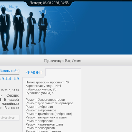
Четверг, 06.08.2026, 04:55
Приветствую Вас
,
Гость
бавить сайт
]
РЕМОНТ
ЗАНЫ НА
Полюстровский проспект, 70
Карпатская улица, 14к4
Кубинская улица, 78
.10.2015, 14:19
Рубежная улица, 4
йн Сервис
TI. В нашей
Ремонт бензогенераторов
Ремонт дизельных генераторов
 линейные
Ремонт виброплит
ое. Высокое
Ремонт виброкатков
Ремонт трамбовок (виброноги)
Ремонт затирочных машин
Ремонт виброреек
Ремонт нарезчиков швов
Ремонт бензорезов
Ремонт промышленных