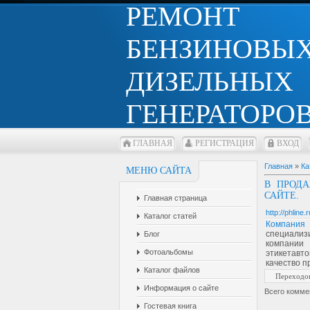
РЕМОНТ
БЕНЗИНОВЫХ
ДИЗЕЛЬНЫХ
ГЕНЕРАТОРОВ
ГЛАВНАЯ
РЕГИСТРАЦИЯ
ВХОД
Главная
»
Ка
МЕНЮ САЙТА
В ПРОД
САЙТЕ.
Главная страница
http://phline.r
Каталог статей
Компания
специализи
Блог
компании
Фотоальбомы
этикетавто
качество п
Каталог файлов
Переходо
Информация о сайте
Всего комме
Гостевая книга