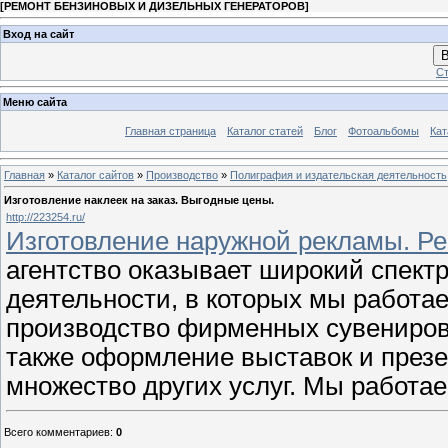
[
РЕМОНТ БЕНЗИНОВЫХ И ДИЗЕЛЬНЫХ ГЕНЕРАТОРОВ
]
Вход на сайт
В
Ст
Меню сайта
Главная страница
Каталог статей
Блог
Фотоальбомы
Кат
Главная
»
Каталог сайтов
»
Производство
»
Полиграфия и издательская деятельность
Изготовление наклеек на заказ. Выгодные цены.
http://223254.ru/
Изготовление наружной рекламы. Ре
агентство оказывает широкий спект
деятельности, в которых мы работае
производство фирменных сувениров,
также оформление выставок и презе
множество других услуг. Мы работа
Всего комментариев
:
0