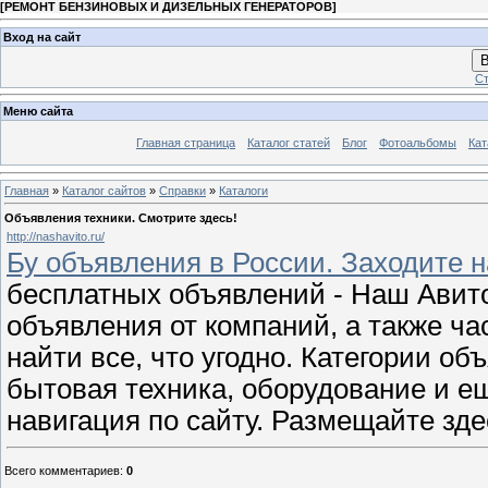
[
РЕМОНТ БЕНЗИНОВЫХ И ДИЗЕЛЬНЫХ ГЕНЕРАТОРОВ
]
Вход на сайт
В
Ст
Меню сайта
Главная страница
Каталог статей
Блог
Фотоальбомы
Кат
Главная
»
Каталог сайтов
»
Справки
»
Каталоги
Объявления техники. Смотрите здесь!
http://nashavito.ru/
Бу объявления в России. Заходите н
бесплатных объявлений - Наш Авит
объявления от компаний, а также ч
найти все, что угодно. Категории об
бытовая техника, оборудование и ещ
навигация по сайту. Размещайте зд
Всего комментариев
:
0