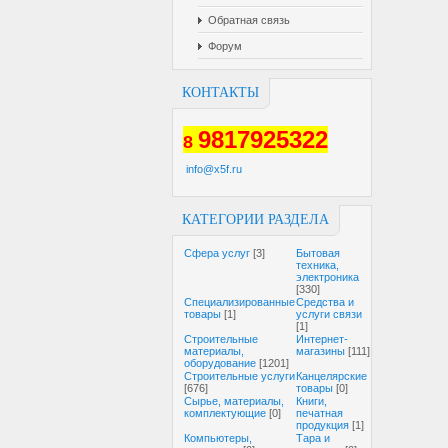
Обратная связь
Форум
КОНТАКТЫ
9817925322
8
info@x5f.ru
КАТЕГОРИИ РАЗДЕЛА
Cфера услуг
[3]
Бытовая
техника,
электроника
[330]
Специализированные
Средства и
товары
[1]
услуги связи
[1]
Строительные
Интернет-
материалы,
магазины
[111]
оборудование
[1201]
Строительные услуги
Канцелярские
[676]
товары
[0]
Сырье, материалы,
Книги,
комплектующие
[0]
печатная
продукция
[1]
Компьютеры,
Тара и