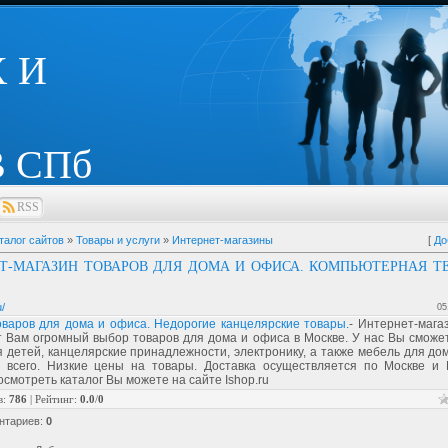
 И
 СПб
RSS
талог сайтов
»
Товары и услуги
»
Интернет-магазины
[
До
Т-МАГАЗИН ТОВАРОВ ДЛЯ ДОМА И ОФИСА. КОМПЬЮТЕРНАЯ Т
u/
05
оваров для дома и офиса. Недорогие канцелярские товары.
- Интернет-магаз
 Вам огромный выбор товаров для дома и офиса в Москве. У нас Вы сможет
 детей, канцелярские принадлежности, электронику, а также мебель для до
 всего. Низкие цены на товары. Доставка осуществляется по Москве и 
осмотреть каталог Вы можете на сайте Ishop.ru
в
:
786
|
Рейтинг
:
0.0
/
0
нтариев
:
0