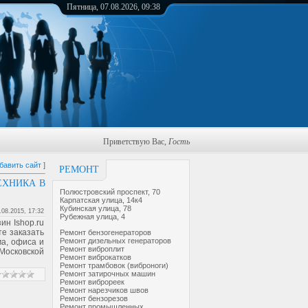
Пятница, 07.08.2026, 09:38
Приветствую Вас
,
Гость
бавить сайт
]
РЕМОНТ
ЕХНИКА В
Полюстровский проспект, 70
Карпатская улица, 14к4
Кубинская улица, 78
.08.2015, 17:32
Рубежная улица, 4
ин Ishop.ru
е заказать
Ремонт бензогенераторов
Ремонт дизельных генераторов
ма, офиса и
Ремонт виброплит
Московской
Ремонт виброкатков
Ремонт трамбовок (виброноги)
Ремонт затирочных машин
Ремонт виброреек
Ремонт нарезчиков швов
Ремонт бензорезов
Ремонт промышленных