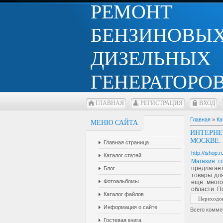
РЕМОНТ
БЕНЗИНОВЫХ
ДИЗЕЛЬНЫХ
ГЕНЕРАТОРОВ
ГЛАВНАЯ
РЕГИСТРАЦИЯ
ВХОД
Главная
»
Ка
МЕНЮ САЙТА
ИНТЕРНЕ
МОСКВЕ.
Главная страница
http://ishop.r
Каталог статей
Магазин т
предлагает
Блог
товары для
Фотоальбомы
еще много
области. П
Каталог файлов
Переходо
Информация о сайте
Всего комме
Гостевая книга