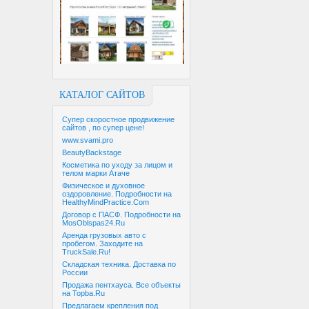
КАТАЛОГ САЙТОВ
Супер скоростное продвижение
сайтов , по супер цене!
www.svami.pro
BeautyBackstage
Косметика по уходу за лицом и
телом марки Атаче
Физическое и духовное
оздоровление. Подробности на
HealthyMindPractice.Com
Договор с ПАСФ. Подробности на
MosOblspas24.Ru
Аренда грузовых авто с
пробегом. Заходите на
TruckSale.Ru!
Складская техника. Доставка по
России
Продажа пентхауса. Все объекты
на Topba.Ru
Предлагаем крепления под