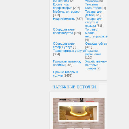
оргтехника
[0]
упаковка
[0]
Косметика,
Текстиль,
парфюмерия
[207]
галантерея
[1]
Мебель, интерьер
Товары для
[393]
детей
[125]
Недвижимость
[387]
Товары для
спорта и
отдыха
[61]
Оборудование
Топливо,
производства
[180]
масла,
нефтепродукты
[4]
Оборудование
Одежда, обувь
сферы услуг
[0]
[419]
Транспортные услуги
Подарки,
[364]
украшения
[120]
Продукты питания,
Хозяйственно-
напитки
[186]
бытовые
товары
[9]
Прочие товары и
услуги
[2451]
НАТЯЖНЫЕ ПОТОЛКИ