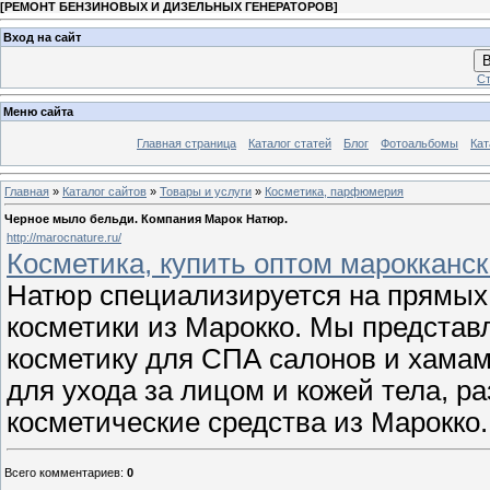
[
РЕМОНТ БЕНЗИНОВЫХ И ДИЗЕЛЬНЫХ ГЕНЕРАТОРОВ
]
Вход на сайт
В
Ст
Меню сайта
Главная страница
Каталог статей
Блог
Фотоальбомы
Кат
Главная
»
Каталог сайтов
»
Товары и услуги
»
Косметика, парфюмерия
Черное мыло бельди. Компания Марок Натюр.
http://marocnature.ru/
Косметика, купить оптом марокканск
Натюр специализируется на прямых
косметики из Марокко. Мы предста
косметику для СПА салонов и хамам
для ухода за лицом и кожей тела, р
косметические средства из Марокко
Всего комментариев
:
0