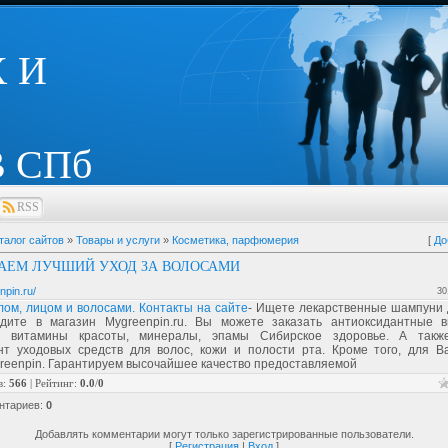
 И
 СПб
RSS
талог сайтов
»
Товары и услуги
»
Косметика, парфюмерия
[
До
АЕМ ЛУЧШИЙ УХОД ЗА ВОЛОСАМИ
npin.ru/
30
лом, лицом и волосами. Контакты на сайте
- Ищете лекарственные шампуни 
одите в магазин Mygreenpin.ru. Вы можете заказать антиоксидантные 
ы, витамины красоты, минералы, эпамы Сибирское здоровье. А такж
нт уходовых средств для волос, кожи и полости рта. Кроме того, для 
reenpin. Гарантируем высочайшее качество предоставляемой
в
:
566
|
Рейтинг
:
0.0
/
0
нтариев
:
0
Добавлять комментарии могут только зарегистрированные пользователи.
[
Регистрация
|
Вход
]