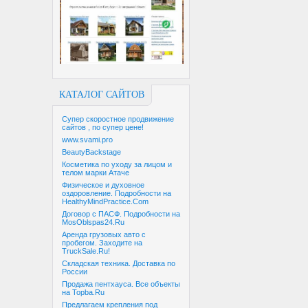
КАТАЛОГ САЙТОВ
Супер скоростное продвижение
сайтов , по супер цене!
www.svami.pro
BeautyBackstage
Косметика по уходу за лицом и
телом марки Атаче
Физическое и духовное
оздоровление. Подробности на
HealthyMindPractice.Com
Договор с ПАСФ. Подробности на
MosOblspas24.Ru
Аренда грузовых авто с
пробегом. Заходите на
TruckSale.Ru!
Складская техника. Доставка по
России
Продажа пентхауса. Все объекты
на Topba.Ru
Предлагаем крепления под