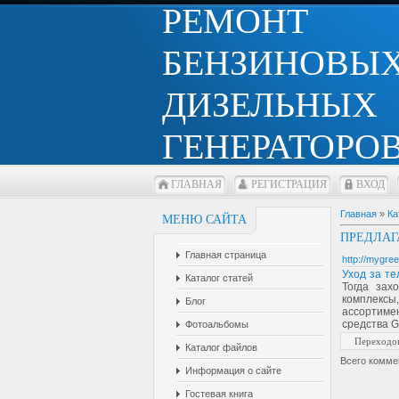
РЕМОНТ
БЕНЗИНОВЫХ
ДИЗЕЛЬНЫХ
ГЕНЕРАТОРОВ
ГЛАВНАЯ
РЕГИСТРАЦИЯ
ВХОД
Главная
»
Ка
МЕНЮ САЙТА
ПРЕДЛАГ
Главная страница
http://mygree
Уход за те
Каталог статей
Тогда зах
комплекс
Блог
ассортиме
средства G
Фотоальбомы
Переходо
Каталог файлов
Всего комме
Информация о сайте
Гостевая книга