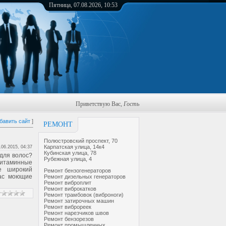
Пятница, 07.08.2026, 10:53
Приветствую Вас
,
Гость
бавить сайт
]
РЕМОНТ
Полюстровский проспект, 70
Карпатская улица, 14к4
.06.2015, 04:37
Кубинская улица, 78
для волос?
Рубежная улица, 4
витаминные
е широкий
Ремонт бензогенераторов
Вас моющие
Ремонт дизельных генераторов
Ремонт виброплит
Ремонт виброкатков
Ремонт трамбовок (виброноги)
Ремонт затирочных машин
Ремонт виброреек
Ремонт нарезчиков швов
Ремонт бензорезов
Ремонт промышленных