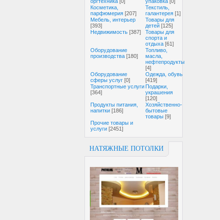
оргтехника
[0]
упаковка
[0]
Косметика,
Текстиль,
парфюмерия
[207]
галантерея
[1]
Мебель, интерьер
Товары для
[393]
детей
[125]
Недвижимость
[387]
Товары для
спорта и
отдыха
[61]
Оборудование
Топливо,
производства
[180]
масла,
нефтепродукты
[4]
Оборудование
Одежда, обувь
сферы услуг
[0]
[419]
Транспортные услуги
Подарки,
[364]
украшения
[120]
Продукты питания,
Хозяйственно-
напитки
[186]
бытовые
товары
[9]
Прочие товары и
услуги
[2451]
НАТЯЖНЫЕ ПОТОЛКИ