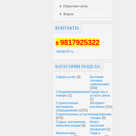
Обратная связь
Форум
КОНТАКТЫ
9817925322
8
info@x5f.ru
КАТЕГОРИИ РАЗДЕЛА
Cфера услуг
[3]
Бытовая
техника,
электроника
[330]
Специализированные
Средства и
товары
[1]
услуги связи
[1]
Строительные
Интернет-
материалы,
магазины
[111]
оборудование
[1201]
Строительные услуги
Канцелярские
[676]
товары
[0]
Сырье, материалы,
Книги,
комплектующие
[0]
печатная
продукция
[1]
Компьютеры,
Тара и