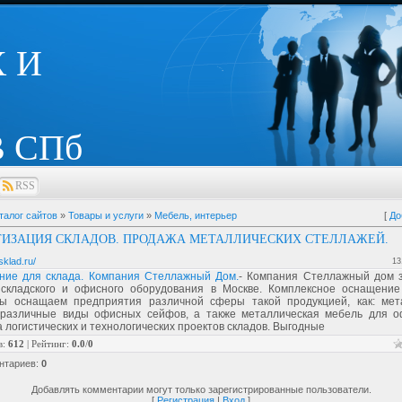
 И
 СПб
RSS
талог сайтов
»
Товары и услуги
»
Мебель, интерьер
[
До
ИЗАЦИЯ СКЛАДОВ. ПРОДАЖА МЕТАЛЛИЧЕСКИХ СТЕЛЛАЖЕЙ.
-sklad.ru/
13
ние для склада. Компания Стеллажный Дом.
- Компания Стеллажный дом 
 складского и офисного оборудования в Москве. Комплексное оснащение
ы оснащаем предприятия различной сферы такой продукцией, как: мет
 различные виды офисных сейфов, а также металлическая мебель для о
 логистических и технологических проектов складов. Выгодные
в
:
612
|
Рейтинг
:
0.0
/
0
нтариев
:
0
Добавлять комментарии могут только зарегистрированные пользователи.
[
Регистрация
|
Вход
]