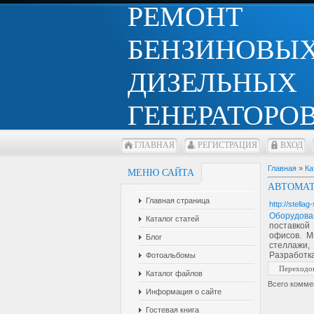
РЕМОНТ
БЕНЗИНОВЫХ
ДИЗЕЛЬНЫХ
ГЕНЕРАТОРОВ
ГЛАВНАЯ
РЕГИСТРАЦИЯ
ВХОД
Главная
»
Ка
МЕНЮ САЙТА
АВТОМАТ
Главная страница
http://stellag
Оборудова
Каталог статей
поставкой
офисов. М
Блог
стеллажи,
Разработка
Фотоальбомы
Переходо
Каталог файлов
Всего комме
Информация о сайте
Гостевая книга