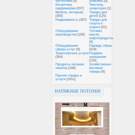
оргтехника
[0]
упаковка
[0]
Косметика,
Текстиль,
парфюмерия
[207]
галантерея
[1]
Мебель, интерьер
Товары для
[393]
детей
[125]
Недвижимость
[387]
Товары для
спорта и
отдыха
[61]
Оборудование
Топливо,
производства
[180]
масла,
нефтепродукты
[4]
Оборудование
Одежда, обувь
сферы услуг
[0]
[419]
Транспортные услуги
Подарки,
[364]
украшения
[120]
Продукты питания,
Хозяйственно-
напитки
[186]
бытовые
товары
[9]
Прочие товары и
услуги
[2451]
НАТЯЖНЫЕ ПОТОЛКИ