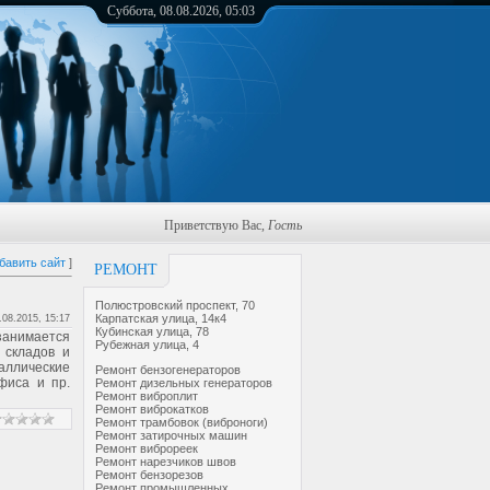
Суббота, 08.08.2026, 05:03
Приветствую Вас
,
Гость
бавить сайт
]
РЕМОНТ
Полюстровский проспект, 70
Карпатская улица, 14к4
.08.2015, 15:17
Кубинская улица, 78
занимается
Рубежная улица, 4
 складов и
аллические
Ремонт бензогенераторов
фиса и пр.
Ремонт дизельных генераторов
Ремонт виброплит
Ремонт виброкатков
Ремонт трамбовок (виброноги)
Ремонт затирочных машин
Ремонт виброреек
Ремонт нарезчиков швов
Ремонт бензорезов
Ремонт промышленных