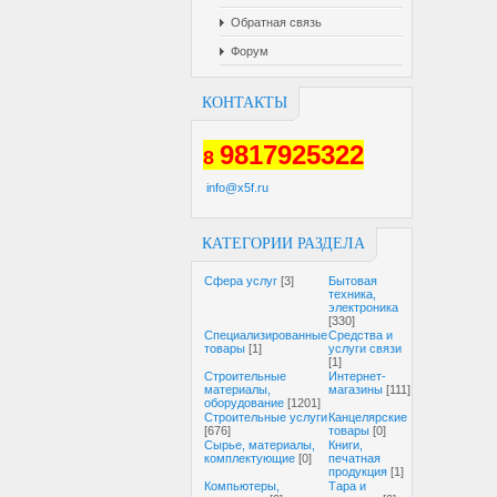
Обратная связь
Форум
КОНТАКТЫ
9817925322
8
info@x5f.ru
КАТЕГОРИИ РАЗДЕЛА
Cфера услуг
[3]
Бытовая
техника,
электроника
[330]
Специализированные
Средства и
товары
[1]
услуги связи
[1]
Строительные
Интернет-
материалы,
магазины
[111]
оборудование
[1201]
Строительные услуги
Канцелярские
[676]
товары
[0]
Сырье, материалы,
Книги,
комплектующие
[0]
печатная
продукция
[1]
Компьютеры,
Тара и