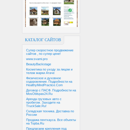
КАТАЛОГ САЙТОВ
Супер скоростное продвижение
сайтов , по супер цене!
www.svami.pro
BeautyBackstage
Косметика по уходу за лицом и
телом марки Атаче
Физическое и духовное
оздоровление. Подробности на
HealthyMindPractice.Com
Договор с ПАСФ. Подробности на
MosOblspas24.Ru
Аренда грузовых авто с
пробегом. Заходите на
TruckSale.Ru!
Складская техника. Доставка по
России
Продажа пентхауса. Все объекты
на Topba.Ru
Предлагаем крепления под