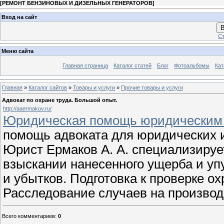
[
РЕМОНТ БЕНЗИНОВЫХ И ДИЗЕЛЬНЫХ ГЕНЕРАТОРОВ
]
Вход на сайт
В
Ст
Меню сайта
Главная страница
Каталог статей
Блог
Фотоальбомы
Кат
Главная
»
Каталог сайтов
»
Товары и услуги
»
Прочие товары и услуги
Адвокат по охране труда. Большой опыт.
http://aaermakov.ru/
Юридическая помощь юридическим л
помощь адвоката для юридических и
Юрист Ермаков А. А. специализируе
взыскании нанесенного ущерба и уп
и убытков. Подготовка к проверке о
Расследование случаев на производ
Всего комментариев
:
0