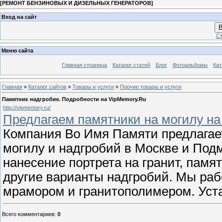
[
РЕМОНТ БЕНЗИНОВЫХ И ДИЗЕЛЬНЫХ ГЕНЕРАТОРОВ
]
Вход на сайт
В
Ст
Меню сайта
Главная страница
Каталог статей
Блог
Фотоальбомы
Кат
Главная
»
Каталог сайтов
»
Товары и услуги
»
Прочие товары и услуги
Памятник надгробие. Подробности на VipMemory.Ru
http://vipmemory.ru/
Предлагаем памятники на могилу на
Компания Во Имя Памяти предлагает
могилу и надгробий в Москве и Подм
нанесение портрета на гранит, памя
другие варианты надгробий. Мы раб
мрамором и гранитополимером. Уст
Всего комментариев
:
0