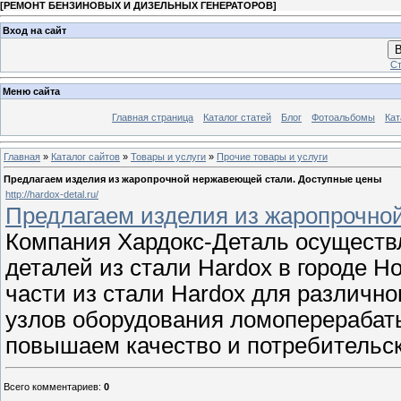
[
РЕМОНТ БЕНЗИНОВЫХ И ДИЗЕЛЬНЫХ ГЕНЕРАТОРОВ
]
Вход на сайт
В
Ст
Меню сайта
Главная страница
Каталог статей
Блог
Фотоальбомы
Кат
Главная
»
Каталог сайтов
»
Товары и услуги
»
Прочие товары и услуги
Предлагаем изделия из жаропрочной нержавеющей стали. Доступные цены
http://hardox-detal.ru/
Предлагаем изделия из жаропрочно
Компания Хардокс-Деталь осуществл
деталей из стали Hardox в городе 
части из стали Hardox для различно
узлов оборудования ломоперерабат
повышаем качество и потребительс
Всего комментариев
:
0