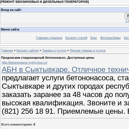
[
РЕМОНТ БЕНЗИНОВЫХ И ДИЗЕЛЬНЫХ ГЕНЕРАТОРОВ
]
Вход на сайт
В
Ст
Меню сайта
Главная страница
Каталог статей
Блог
Фотоальбомы
Кат
Главная
»
Каталог сайтов
»
Товары и услуги
»
Прочие товары и услуги
Предлагаем стационарный бетононасос. Доступные цены
http://betononasos-syktyvkar.ru/
АБН в Сыктывкаре. Отличное техни
предлагает услуги бетононасоса, ст
Сыктывкаре и других городах респу
заказать заранее за 48 часов до по
высокая квалификация. Звоните и з
(821) 256 18 91. Приемлемые цены.
Всего комментариев
:
0