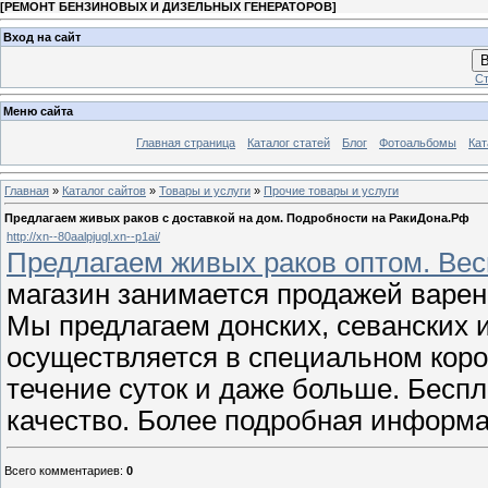
[
РЕМОНТ БЕНЗИНОВЫХ И ДИЗЕЛЬНЫХ ГЕНЕРАТОРОВ
]
Вход на сайт
В
Ст
Меню сайта
Главная страница
Каталог статей
Блог
Фотоальбомы
Кат
Главная
»
Каталог сайтов
»
Товары и услуги
»
Прочие товары и услуги
Предлагаем живых раков с доставкой на дом. Подробности на РакиДона.Рф
http://xn--80aalpjugl.xn--p1ai/
Предлагаем живых раков оптом. Вес
магазин занимается продажей варе
Мы предлагаем донских, севанских и
осуществляется в специальном короб
течение суток и даже больше. Беспл
качество. Более подробная информа
Всего комментариев
:
0