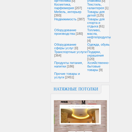
оргтехника
[0]
упаковка
[0]
Косметика,
Текстиль,
парфюмерия
[207]
галантерея
[1]
Мебель, интерьер
Товары для
[393]
детей
[125]
Недвижимость
[387]
Товары для
спорта и
отдыха
[61]
Оборудование
Топливо,
производства
[180]
масла,
нефтепродукты
[4]
Оборудование
Одежда, обувь
сферы услуг
[0]
[419]
Транспортные услуги
Подарки,
[364]
украшения
[120]
Продукты питания,
Хозяйственно-
напитки
[186]
бытовые
товары
[9]
Прочие товары и
услуги
[2451]
НАТЯЖНЫЕ ПОТОЛКИ