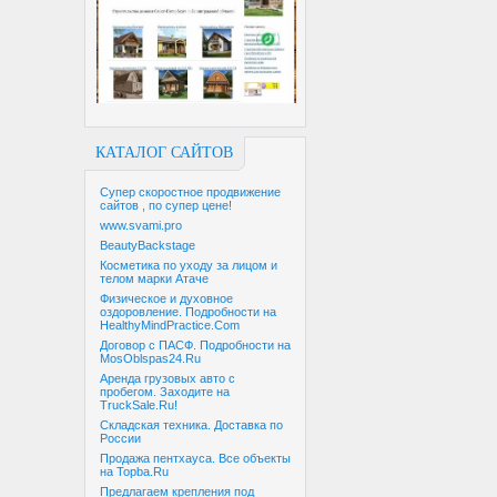
КАТАЛОГ САЙТОВ
Супер скоростное продвижение
сайтов , по супер цене!
www.svami.pro
BeautyBackstage
Косметика по уходу за лицом и
телом марки Атаче
Физическое и духовное
оздоровление. Подробности на
HealthyMindPractice.Com
Договор с ПАСФ. Подробности на
MosOblspas24.Ru
Аренда грузовых авто с
пробегом. Заходите на
TruckSale.Ru!
Складская техника. Доставка по
России
Продажа пентхауса. Все объекты
на Topba.Ru
Предлагаем крепления под