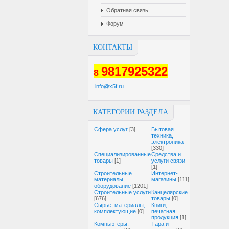
Обратная связь
Форум
КОНТАКТЫ
9817925322
8
info@x5f.ru
КАТЕГОРИИ РАЗДЕЛА
Cфера услуг
[3]
Бытовая
техника,
электроника
[330]
Специализированные
Средства и
товары
[1]
услуги связи
[1]
Строительные
Интернет-
материалы,
магазины
[111]
оборудование
[1201]
Строительные услуги
Канцелярские
[676]
товары
[0]
Сырье, материалы,
Книги,
комплектующие
[0]
печатная
продукция
[1]
Компьютеры,
Тара и