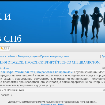
 И
 СПб
RSS
талог сайтов
»
Товары и услуги
»
Прочие товары и услуги
[
До
ЦИЯ ОТХОДОВ. ПРОКОНСУЛЬТИРУЙТЕСЬ СО СПЕЦИАЛИСТОМ!
kraft.ru/
30
для кафе. Услуги для тех, кто работает по правилам
- Группа компаний Мос
предоставляют широкий список экологических и юридических услуг в город
ги входит: оформление документов для открытия организации, получение
е программы производственного контроля, а также оформление санитарных 
е всяческих вредителей и другие услуги
в
:
778
|
Рейтинг
:
0.0
/
0
нтариев
:
0
Добавлять комментарии могут только зарегистрированные пользователи.
[
Регистрация
|
Вход
]