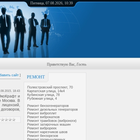
Пятница, 07.08.2026, 10:39
Приветствую Вас
,
Гость
бавить сайт
]
РЕМОНТ
Полюстровский проспект, 70
Карпатская улица, 14к4
.09.2015, 18:43
Кубинская улица, 78
ЭкоКрафт и
Рубежная улица, 4
е Москва. В
 лицензий,
Ремонт бензогенераторов
договоров,
Ремонт дизельных генераторов
Ремонт виброплит
Ремонт виброкатков
Ремонт трамбовок (виброноги)
Ремонт затирочных машин
Ремонт виброреек
Ремонт нарезчиков швов
Ремонт бензорезов
Ремонт промышленных