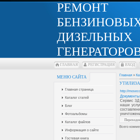
РЕМОНТ
БЕНЗИНОВЫХ
ДИЗЕЛЬНЫХ
ГЕНЕРАТОРОВ
ГЛАВНАЯ
РЕГИСТРАЦИЯ
ВХОД
Главная
»
Ка
МЕНЮ САЙТА
УТИЛИЗА
Главная страница
http://moseco
Документы 
Каталог статей
Сервис 3Д 
наши услу
Блог
составлени
уничтожени
Фотоальбомы
Переходо
Каталог файлов
Всего комме
Информация о сайте
Гостевая книга