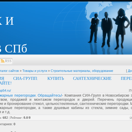
 И
 СПб
RSS
талог сайтов
»
Товары и услуги
»
Строительные материалы, оборудование
[
До
ИЯ СИА-ГРУПП: КУПИТЬ САНТЕХНИЧЕСКИЕ ПЕРЕГ
АЙТЕ!
oup54.ru/
25
жарные перегородки. Обращайтесь!
- Компания СИА-Групп в Новосибирске 
твом, продажей и монтажом перегородок и дверей. Перечень продукци
е и бронирование стекол, цельностеклянные, сантехнические перегородки.
жарные перегородки, а также душевые кабины из стекла, зимние сады, 
 и т.д.
в
:
682
|
Рейтинг
:
0.0
/
0
нтариев
:
0