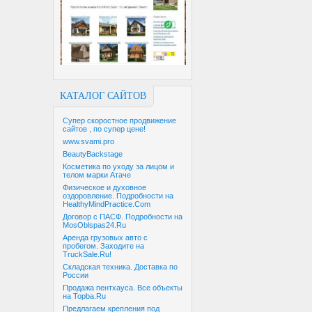
КАТАЛОГ САЙТОВ
Супер скоростное продвижение
сайтов , по супер цене!
www.svami.pro
BeautyBackstage
Косметика по уходу за лицом и
телом марки Атаче
Физическое и духовное
оздоровление. Подробности на
HealthyMindPractice.Com
Договор с ПАСФ. Подробности на
MosOblspas24.Ru
Аренда грузовых авто с
пробегом. Заходите на
TruckSale.Ru!
Складская техника. Доставка по
России
Продажа пентхауса. Все объекты
на Topba.Ru
Предлагаем крепления под