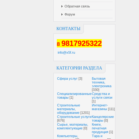
Обратная связь
Форум
КОНТАКТЫ
9817925322
8
info@x5f.ru
КАТЕГОРИИ РАЗДЕЛА
Cфера услуг
[3]
Бытовая
техника,
электроника
[330]
Специализированные
Средства и
товары
[1]
услуги связи
[1]
Строительные
Интернет-
материалы,
магазины
[111]
оборудование
[1201]
Строительные услуги
Канцелярские
[676]
товары
[0]
Сырье, материалы,
Книги,
комплектующие
[0]
печатная
продукция
[1]
Компьютеры,
Тара и