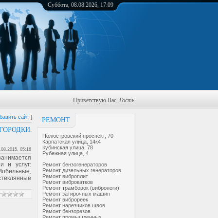
Суббота, 08.08.2026, 17:09
Приветствую Вас
,
Гость
бавить сайт
]
РЕМОНТ
ОРОДКИ.
Полюстровский проспект, 70
Карпатская улица, 14к4
Кубинская улица, 78
.08.2015, 05:16
Рубежная улица, 4
занимается
и и услуг:
Ремонт бензогенераторов
Ремонт дизельных генераторов
 Мобильные,
Ремонт виброплит
стеклянные
Ремонт виброкатков
Ремонт трамбовок (виброноги)
Ремонт затирочных машин
Ремонт виброреек
Ремонт нарезчиков швов
Ремонт бензорезов
Ремонт промышленных