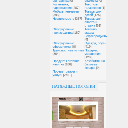
оргтехника
[0]
упаковка
[0]
Косметика,
Текстиль,
парфюмерия
[207]
галантерея
[1]
Мебель, интерьер
Товары для
[393]
детей
[125]
Недвижимость
[387]
Товары для
спорта и
отдыха
[61]
Оборудование
Топливо,
производства
[180]
масла,
нефтепродукты
[4]
Оборудование
Одежда, обувь
сферы услуг
[0]
[419]
Транспортные услуги
Подарки,
[364]
украшения
[120]
Продукты питания,
Хозяйственно-
напитки
[186]
бытовые
товары
[9]
Прочие товары и
услуги
[2451]
НАТЯЖНЫЕ ПОТОЛКИ