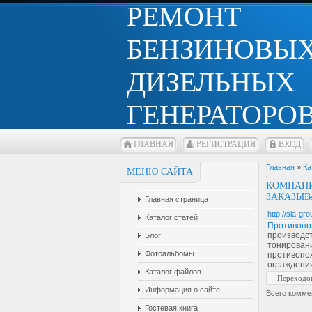
РЕМОНТ
БЕНЗИНОВЫХ
ДИЗЕЛЬНЫХ
ГЕНЕРАТОРОВ
ГЛАВНАЯ
РЕГИСТРАЦИЯ
ВХОД
Главная
»
Ка
МЕНЮ САЙТА
КОМПАН
ЗАКАЗЫВ
Главная страница
http://sia-gr
Каталог статей
Противопо
производс
Блог
тонировани
Фотоальбомы
противопо
ограждения
Каталог файлов
Переходо
Информация о сайте
Всего комме
Гостевая книга