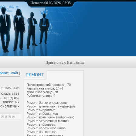
Четверг, 06.08.2026, 05:35
Приветствую Вас
,
Гость
бавить сайт
]
РЕМОНТ
Полюстровский проспект, 70
Карпатская улица, 14к4
.07.2015, 18:00
Кубинская улица, 78
 оказывает
Рубежная улица, 4
а, продажа
а ячеистых
Ремонт бензогенераторов
онолитных
Ремонт дизельных генераторов
Ремонт виброплит
Ремонт виброкатков
Ремонт трамбовок (виброноги)
Ремонт затирочных машин
Ремонт виброреек
Ремонт нарезчиков швов
Ремонт бензорезов
Ремонт промышленных