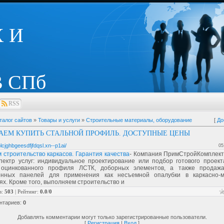
 И
 СПб
RSS
талог сайтов
»
Товары и услуги
»
Строительные материалы, оборудование
[
До
АЕМ КУПИТЬ СТАЛЬНОЙ ПРОФИЛЬ. ДОСТУПНЫЕ ЦЕНЫ
-olcjghbgeesdfjfdqsl.xn--p1ai/
05
строительство каркасов. Гарантия качества
- Компания ПримСтройКомплект
пектр услуг: индивидуальное проектирование или подбор готового проект
 оцинкованного профиля ЛСТК, доборных элементов, а также продаж
нных панелей для применения как несъемной опалубки в каркасно-м
ях. Кроме того, выполняем строительство и
в
:
503
|
Рейтинг
:
0.0
/
0
нтариев
:
0
Добавлять комментарии могут только зарегистрированные пользователи.
[
Регистрация
|
Вход
]