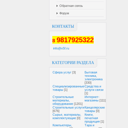
Обратная связь
Форум
КОНТАКТЫ
9817925322
8
info@x5f.ru
КАТЕГОРИИ РАЗДЕЛА
Cфера услуг
[3]
Бытовая
техника,
электроника
[330]
Специализированные
Средства и
товары
[1]
услуги связи
[1]
Строительные
Интернет-
материалы,
магазины
[111]
оборудование
[1201]
Строительные услуги
Канцелярские
[676]
товары
[0]
Сырье, материалы,
Книги,
комплектующие
[0]
печатная
продукция
[1]
Компьютеры,
Тара и