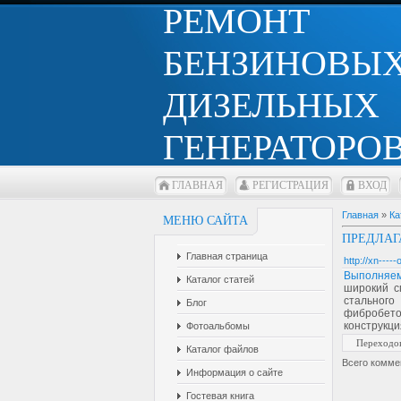
РЕМОНТ
БЕНЗИНОВЫХ
ДИЗЕЛЬНЫХ
ГЕНЕРАТОРОВ
ГЛАВНАЯ
РЕГИСТРАЦИЯ
ВХОД
Главная
»
Ка
МЕНЮ САЙТА
ПРЕДЛАГ
Главная страница
http://xn----
Выполняем 
Каталог статей
широкий с
стального
Блог
фибробето
конструкци
Фотоальбомы
Переходо
Каталог файлов
Всего комме
Информация о сайте
Гостевая книга