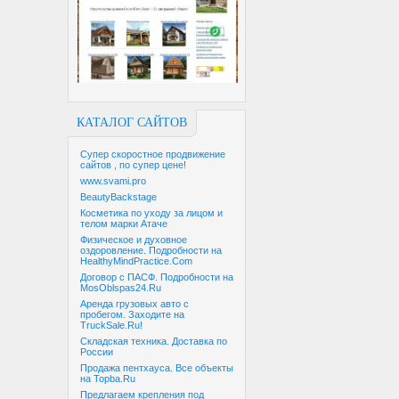
КАТАЛОГ САЙТОВ
Супер скоростное продвижение
сайтов , по супер цене!
www.svami.pro
BeautyBackstage
Косметика по уходу за лицом и
телом марки Атаче
Физическое и духовное
оздоровление. Подробности на
HealthyMindPractice.Com
Договор с ПАСФ. Подробности на
MosOblspas24.Ru
Аренда грузовых авто с
пробегом. Заходите на
TruckSale.Ru!
Складская техника. Доставка по
России
Продажа пентхауса. Все объекты
на Topba.Ru
Предлагаем крепления под