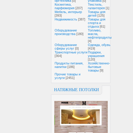
оргтехника
[0]
упаковка
[0]
Косметика,
Текстиль,
парфюмерия
[207]
галантерея
[1]
Мебель, интерьер
Товары для
[393]
детей
[125]
Недвижимость
[387]
Товары для
спорта и
отдыха
[61]
Оборудование
Топливо,
производства
[180]
масла,
нефтепродукты
[4]
Оборудование
Одежда, обувь
сферы услуг
[0]
[419]
Транспортные услуги
Подарки,
[364]
украшения
[120]
Продукты питания,
Хозяйственно-
напитки
[186]
бытовые
товары
[9]
Прочие товары и
услуги
[2451]
НАТЯЖНЫЕ ПОТОЛКИ