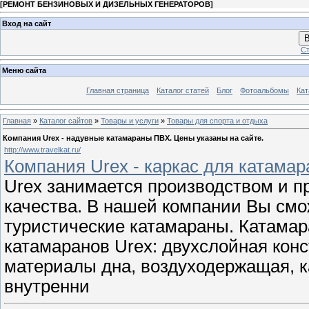
[
РЕМОНТ БЕНЗИНОВЫХ И ДИЗЕЛЬНЫХ ГЕНЕРАТОРОВ
]
Вход на сайт
В
Ст
Меню сайта
Главная страница
Каталог статей
Блог
Фотоальбомы
Кат
Главная
»
Каталог сайтов
»
Товары и услуги
»
Товары для спорта и отдыха
Компания Urex - надувные катамараны ПВХ. Цены указаны на сайте.
http://www.travelkat.ru/
Компания Urex - каркас для катамара
Urex занимается производством и п
качества. В нашей компании Вы смо
туристические катамараны. Катамар
катамаранов Urex: двухслойная кон
материалы дна, воздуходержащая, 
внутренни