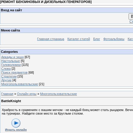
[
РЕМОНТ БЕНЗИНОВЫХ И ДИЗЕЛЬНЫХ ГЕНЕРАТОРОВ
]
Вход на сайт
В
Ст
Меню сайта
Главная страница
Каталог статей
Блог
Фотоальбомы
Кат
Categories
Аркады и экшн
[67]
Настольные
[5]
Головоломки
[115]
Слова
[2]
Поиск предметов
[68]
Стратегии
[15]
Другие
[4]
Многопользовательские
[21]
Главная
»
Онлайн игры
»
Многопользовательские
BattleKnight
Храбрость в сражениях с вашим мечом - не каждый боец может стать рыцарем. Вечная
на турнирах. Найдите свое место за Круглым столом.
Играть онлайн