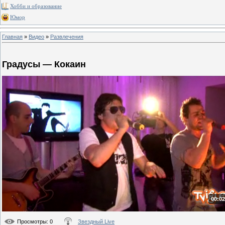
Хобби и образование
Юмор
Главная
»
Видео
»
Развлечения
Градусы — Кокаин
00:02
Просмотры
: 0
Звездный Live