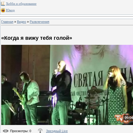
Хобби и образование
Юмор
Главная
»
Видео
»
Развлечения
«Когда я вижу тебя голой»
00:04
Просмотры
: 0
Звездный Live