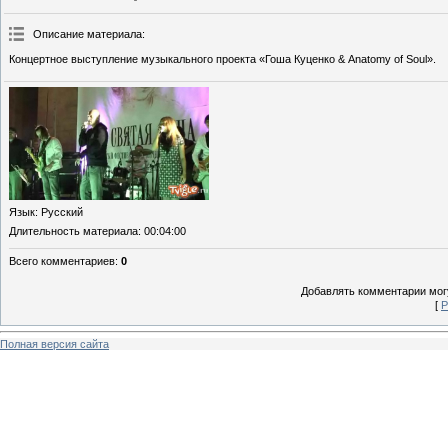
Описание материала
:
Концертное выступление музыкального проекта «Гоша Куценко & Anatomy of Soul».
Язык
: Русский
Длительность материала
: 00:04:00
Всего комментариев
:
0
Добавлять комментарии могу
[
Р
Полная версия сайта