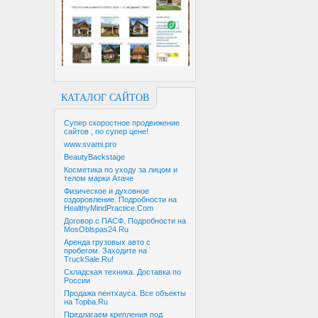
КАТАЛОГ САЙТОВ
Супер скоростное продвижение
сайтов , по супер цене!
www.svami.pro
BeautyBackstage
Косметика по уходу за лицом и
телом марки Атаче
Физическое и духовное
оздоровление. Подробности на
HealthyMindPractice.Com
Договор с ПАСФ. Подробности на
MosOblspas24.Ru
Аренда грузовых авто с
пробегом. Заходите на
TruckSale.Ru!
Складская техника. Доставка по
России
Продажа пентхауса. Все объекты
на Topba.Ru
Предлагаем крепления под