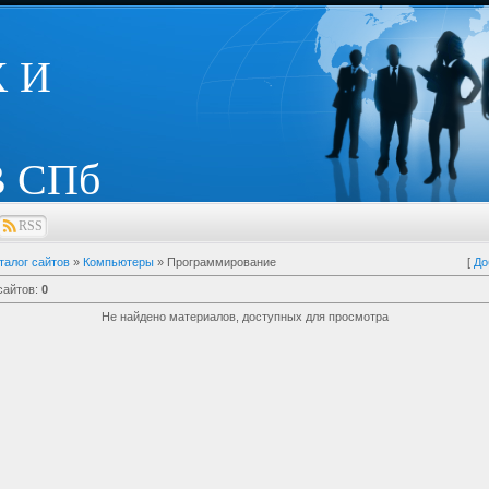
 И
 СПб
RSS
талог сайтов
»
Компьютеры
» Программирование
[
До
сайтов
:
0
Не найдено материалов, доступных для просмотра