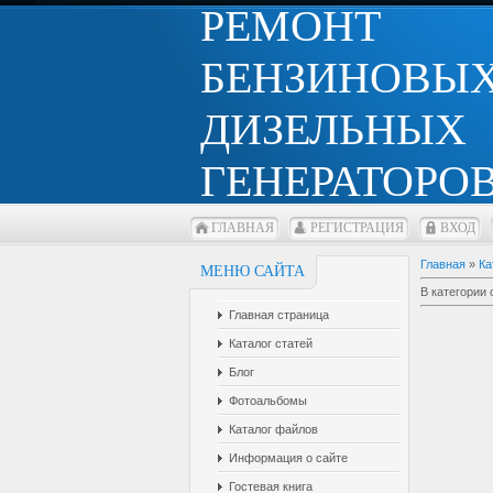
РЕМОНТ
БЕНЗИНОВЫХ
ДИЗЕЛЬНЫХ
ГЕНЕРАТОРОВ
ГЛАВНАЯ
РЕГИСТРАЦИЯ
ВХОД
Главная
»
Ка
МЕНЮ САЙТА
В категории 
Главная страница
Каталог статей
Блог
Фотоальбомы
Каталог файлов
Информация о сайте
Гостевая книга