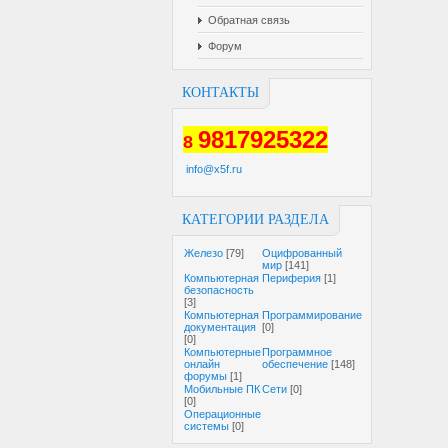
Обратная связь
Форум
КОНТАКТЫ
9817925322
8
info@x5f.ru
КАТЕГОРИИ РАЗДЕЛА
Железо
[79]
Оцифрованный
мир
[141]
Компьютерная
Периферия
[1]
безопасность
[3]
Компьютерная
Программирование
документация
[0]
[0]
Компьютерные
Программное
онлайн
обеспечение
[148]
форумы
[1]
Мобильные ПК
Сети
[0]
[0]
Операционные
системы
[0]