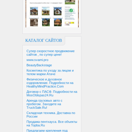
КАТАЛОГ САЙТОВ
Супер скоростное продвижение
сайтов , по супер цене!
www.svami.pro
BeautyBackstage
Косметика по уходу за лицом и
телом марки Атаче
Физическое и духовное
оздоровление. Подробности на
HealthyMindPractice.Com
Договор с ПАСФ. Подробности на
MosOblspas24.Ru
Аренда грузовых авто с
пробегом. Заходите на
TruckSale.Ru!
Складская техника. Доставка по
России
Продажа пентхауса. Все объекты
на Topba.Ru
Предлагаем крепления под