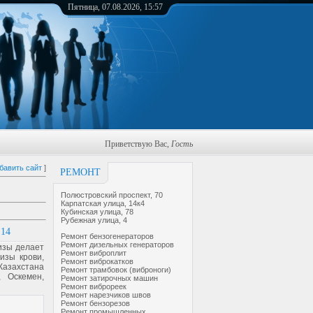
Пятница, 07.08.2026, 15:57
Приветствую Вас
,
Гость
бавить сайт
]
РЕМОНТ
Полюстровский проспект, 70
Карпатская улица, 14к4
Кубинская улица, 78
Рубежная улица, 4
14
Ремонт бензогенераторов
Ремонт дизельных генераторов
изы делает
Ремонт виброплит
изы крови,
Ремонт виброкатков
Казахстана
Ремонт трамбовок (виброноги)
, Оскемен,
Ремонт затирочных машин
Ремонт виброреек
Ремонт нарезчиков швов
Ремонт бензорезов
Ремонт промышленных