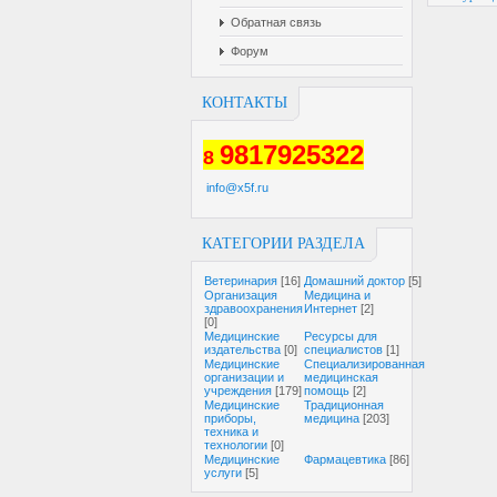
Обратная связь
Форум
КОНТАКТЫ
9817925322
8
info@x5f.ru
КАТЕГОРИИ РАЗДЕЛА
Ветеринария
[16]
Домашний доктор
[5]
Организация
Медицина и
здравоохранения
Интернет
[2]
[0]
Медицинские
Ресурсы для
издательства
[0]
специалистов
[1]
Медицинские
Специализированная
организации и
медицинская
учреждения
[179]
помощь
[2]
Медицинские
Традиционная
приборы,
медицина
[203]
техника и
технологии
[0]
Медицинские
Фармацевтика
[86]
услуги
[5]