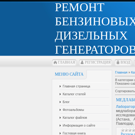
РЕМОНТ
БЕНЗИНОВЫХ
ДИЗЕЛЬНЫХ
ГЕНЕРАТОРОВ
ГЛАВНАЯ
РЕГИСТРАЦИЯ
ВХОД
Главная
»
Ка
МЕНЮ САЙТА
В категории 
Показано са
Главная страница
Сортировать
Каталог статей
МЕДЛАБОР
Блог
Лаборатори
Фотоальбомы
медлабора
исследова
Каталог файлов
(Астана, 
Павлодар, 
Информация о сайте
Гостевая книга
Ресурсы 