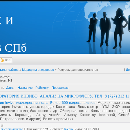
 И
 СПб
RSS
талог сайтов
»
Медицина и здоровье
» Ресурсы для специалистов
[
До
сайтов
:
1
йтов
:
1-1
 по
:
Дате
·
Названию
·
Рейтингу
·
Переходам
АТОРИЯ ИНВИВО: АНАЛИЗ НА МИКРОФЛОРУ. ТЕЛ. 8 (727) 313 11 
я Invivo: исследования кала. Более 600 видов анализов
- Медицинские анал
тория Invivo в крупных городах Казахстана. Весь спектр - УЗИ, ЭХО, анал
ния мочи и кала, бак. посев и др. Обширная сеть - большинство городов 
Алматы, Караганда, Актау, Актобе, Атырау, Кокшетау, Костанай, Семей
Петропавловск и другие). Во всех приемных
для специалистов
|
Переходов:
829
|
Добавил:
Invivo
|
Дата:
24.02.2014