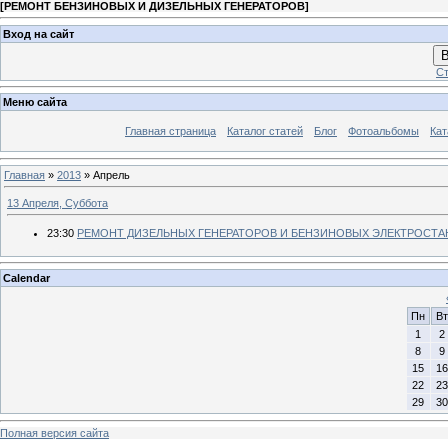
[
РЕМОНТ БЕНЗИНОВЫХ И ДИЗЕЛЬНЫХ ГЕНЕРАТОРОВ
]
Вход на сайт
В
Ст
Меню сайта
Главная страница
Каталог статей
Блог
Фотоальбомы
Кат
Главная
»
2013
»
Апрель
13 Апреля, Суббота
23:30
РЕМОНТ ДИЗЕЛЬНЫХ ГЕНЕРАТОРОВ И БЕНЗИНОВЫХ ЭЛЕКТРОСТАНЦ
Calendar
Пн
Вт
1
2
8
9
15
16
22
23
29
30
Полная версия сайта