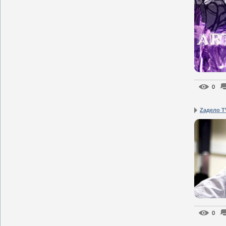
0
Zадело T
0