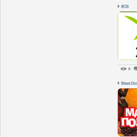
ЖТВ
0
Маша По