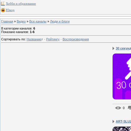
Хобби и образование
Юмор
Главная
»
Видео
»
Все каналы
»
Люди и блоги
В категории каналов
:
6
Показано каналов
:
1-6
Сортировать по
:
Названию
↑
·
Рейтингу
·
Воспроизведения
30 секунд 
0
ART-SLU