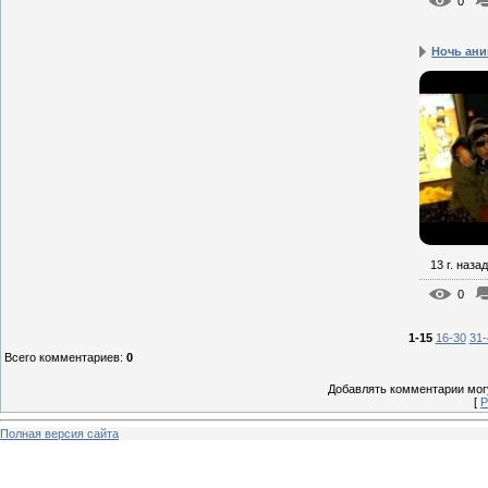
0
Ночь ани
13 г. назад
0
1-15
16-30
31-
Всего комментариев
:
0
Добавлять комментарии могу
[
Р
Полная версия сайта