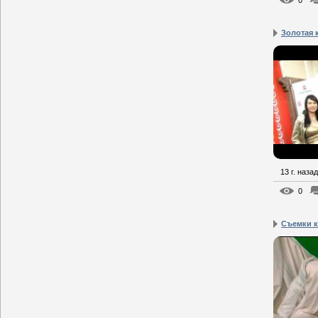
0
Золотая 
13 г. назад
0
Съемки к