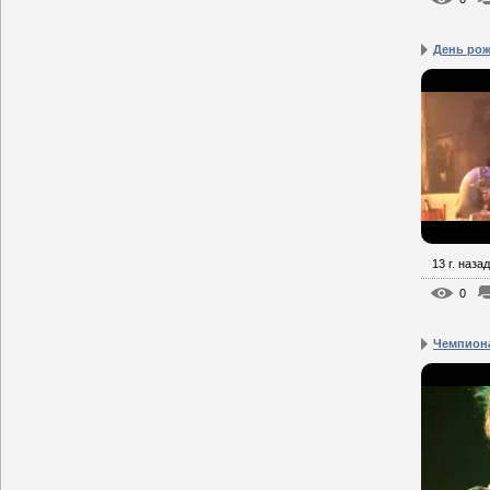
День рож
13 г. назад
0
Чемпиона