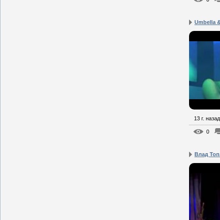
Umbella 
13 г. назад
0
Влад Топ