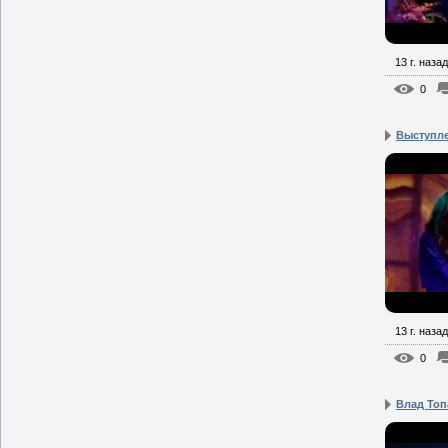
13 г. назад
0
Выступл
13 г. назад
0
Влад Топ