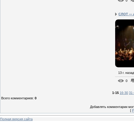
0
СЛОТ — Al
13 г. назад
0
1-15
16-30
31-
Всего комментариев
:
0
Добавлять комментарии могу
[
Р
Полная версия сайта