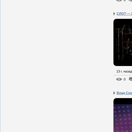
0
СЛОТ — X
13 г. назад
0
Влад Сок