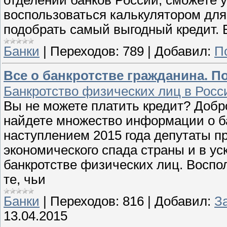
отделений банков России, сможете у
воспользоваться калькулятором дл
подобрать самый выгодный кредит. 
Банки
|
Переходов:
789
|
Добавил:
П
Все о банкротстве гражданина. П
Банкротство физических лиц в Росс
Вы не можете платить кредит? Добр
найдете множество информации о б
наступлением 2015 года депутаты п
экономического спада страны и в ус
банкротстве физических лиц. Воспо
те, чьи
Банки
|
Переходов:
816
|
Добавил:
З
13.04.2015