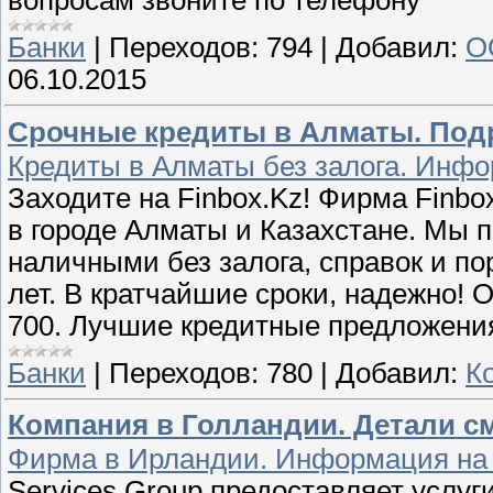
Банки
|
Переходов:
794
|
Добавил:
О
06.10.2015
Срочные кредиты в Алматы. Подр
Кредиты в Алматы без залога. Инфо
Заходите на Finbox.Kz! Фирма Finb
в городе Алматы и Казахстане. Мы
наличными без залога, справок и по
лет. В кратчайшие сроки, надежно! 
700. Лучшие кредитные предложени
Банки
|
Переходов:
780
|
Добавил:
К
Компания в Голландии. Детали см
Фирма в Ирландии. Информация на O
Services Group предоставляет усл