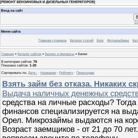
[
РЕМОНТ БЕНЗИНОВЫХ И ДИЗЕЛЬНЫХ ГЕНЕРАТОРОВ
]
Вход на сайт
В
Ст
Меню сайта
Главная страница
Каталог статей
Блог
Фотоальбомы
Кат
Главная
»
Каталог сайтов
»
Бизнес и финансы
» Банки
В категории сайтов
:
79
Показано сайтов
:
1-20
Сортировать по
:
Дате
·
Названию
·
Рейтингу
·
Переходам
Взять займ без отказа. Никаких 
Выдача наличных денежных средств.
средства на личные расходы? Тогд
финансов специализируется на выд
Орел. Микрозаймы выдаются на кор
Возраст заемщиков - от 21 до 70 лет
вопросам звоните по телефону