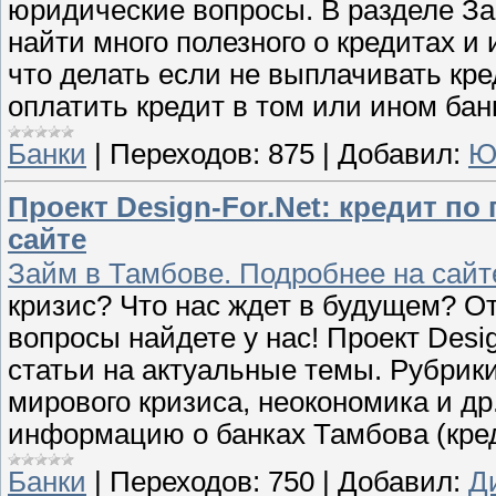
юридические вопросы. В разделе З
найти много полезного о кредитах и
что делать если не выплачивать кре
оплатить кредит в том или ином бан
Банки
|
Переходов:
875
|
Добавил:
Ю
Проект Design-For.Net: кредит по
сайте
Займ в Тамбове. Подробнее на сайт
кризис? Что нас ждет в будущем? О
вопросы найдете у нас! Проект Desig
статьи на актуальные темы. Рубрик
мирового кризиса, неокономика и др
информацию о банках Тамбова (кред
Банки
|
Переходов:
750
|
Добавил:
Д