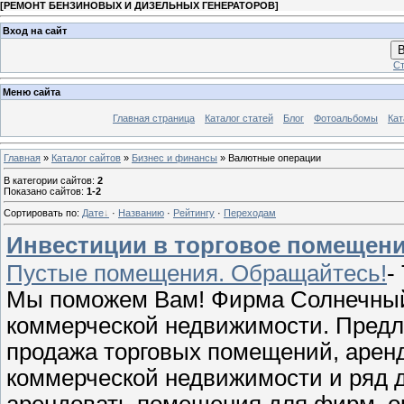
[
РЕМОНТ БЕНЗИНОВЫХ И ДИЗЕЛЬНЫХ ГЕНЕРАТОРОВ
]
Вход на сайт
В
Ст
Меню сайта
Главная страница
Каталог статей
Блог
Фотоальбомы
Кат
Главная
»
Каталог сайтов
»
Бизнес и финансы
» Валютные операции
В категории сайтов
:
2
Показано сайтов
:
1-2
Сортировать по
:
Дате
·
Названию
·
Рейтингу
·
Переходам
Инвестиции в торговое помещени
Пустые помещения. Обращайтесь!
-
Мы поможем Вам! Фирма Солнечный 
коммерческой недвижимости. Предла
продажа торговых помещений, арен
коммерческой недвижимости и ряд др
арендовать помещения для фирм, о