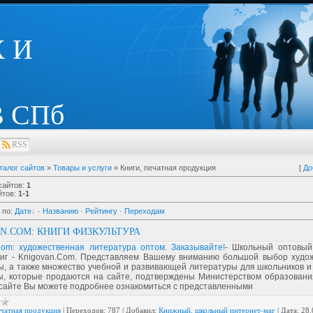
 И
 СПб
RSS
талог сайтов
»
Товары и услуги
» Книги, печатная продукция
[
До
сайтов
:
1
йтов
:
1-1
 по
:
Дате
·
Названию
·
Рейтингу
·
Переходам
N.COM: КНИГИ ФИЗКУЛЬТУРА
Com: художественная литература оптом. Заказывайте!
- Школьный оптовый
ниг - Knigovan.Com. Представляем Вашему вниманию большой выбор худо
ы, а также множество учебной и развивающей литературы для школьников и 
ы, которые продаются на сайте, подтверждены Министерством образовани
сайте Вы можете подробнее ознакомиться с представленными
ечатная продукция
|
Переходов:
787
|
Добавил:
Книжный, школьный интернет-маг
|
Дата:
28.