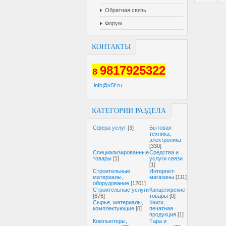
Обратная связь
Форум
КОНТАКТЫ
9817925322
8
info@x5f.ru
КАТЕГОРИИ РАЗДЕЛА
Cфера услуг
[3]
Бытовая
техника,
электроника
[330]
Специализированные
Средства и
товары
[1]
услуги связи
[1]
Строительные
Интернет-
материалы,
магазины
[111]
оборудование
[1201]
Строительные услуги
Канцелярские
[676]
товары
[0]
Сырье, материалы,
Книги,
комплектующие
[0]
печатная
продукция
[1]
Компьютеры,
Тара и