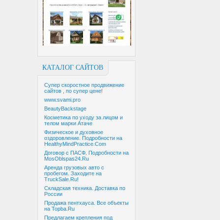
КАТАЛОГ САЙТОВ
Супер скоростное продвижение
сайтов , по супер цене!
www.svami.pro
BeautyBackstage
Косметика по уходу за лицом и
телом марки Атаче
Физическое и духовное
оздоровление. Подробности на
HealthyMindPractice.Com
Договор с ПАСФ. Подробности на
MosOblspas24.Ru
Аренда грузовых авто с
пробегом. Заходите на
TruckSale.Ru!
Складская техника. Доставка по
России
Продажа пентхауса. Все объекты
на Topba.Ru
Предлагаем крепления под