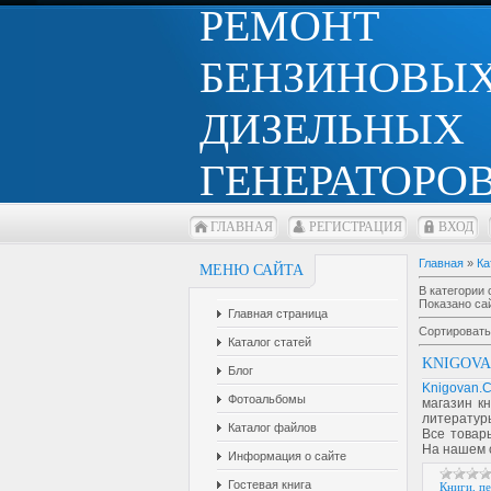
РЕМОНТ
БЕНЗИНОВЫХ
ДИЗЕЛЬНЫХ
ГЕНЕРАТОРОВ
ГЛАВНАЯ
РЕГИСТРАЦИЯ
ВХОД
Главная
»
Ка
МЕНЮ САЙТА
В категории 
Показано са
Главная страница
Сортировать
Каталог статей
KNIGOVA
Блог
Knigovan.
Фотоальбомы
магазин к
литератур
Каталог файлов
Все товар
На нашем 
Информация о сайте
Гостевая книга
Книги, п