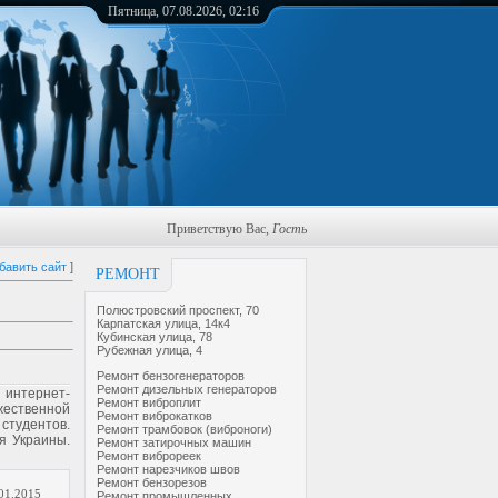
Пятница, 07.08.2026, 02:16
Приветствую Вас
,
Гость
бавить сайт
]
РЕМОНТ
Полюстровский проспект, 70
Карпатская улица, 14к4
Кубинская улица, 78
Рубежная улица, 4
Ремонт бензогенераторов
Ремонт дизельных генераторов
 интернет-
Ремонт виброплит
жественной
Ремонт виброкатков
студентов.
Ремонт трамбовок (виброноги)
я Украины.
Ремонт затирочных машин
Ремонт виброреек
Ремонт нарезчиков швов
Ремонт бензорезов
01.2015
Ремонт промышленных