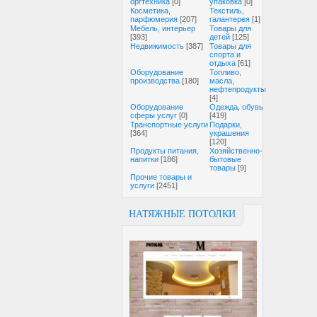
оргтехника
[0]
упаковка
[0]
Косметика,
Текстиль,
парфюмерия
[207]
галантерея
[1]
Мебель, интерьер
Товары для
[393]
детей
[125]
Недвижимость
[387]
Товары для
спорта и
отдыха
[61]
Оборудование
Топливо,
производства
[180]
масла,
нефтепродукты
[4]
Оборудование
Одежда, обувь
сферы услуг
[0]
[419]
Транспортные услуги
Подарки,
[364]
украшения
[120]
Продукты питания,
Хозяйственно-
напитки
[186]
бытовые
товары
[9]
Прочие товары и
услуги
[2451]
НАТЯЖНЫЕ ПОТОЛКИ