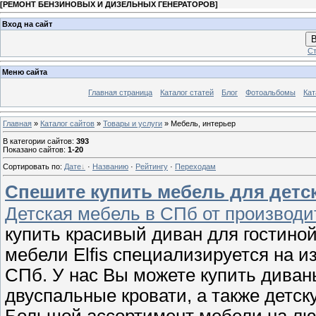
[
РЕМОНТ БЕНЗИНОВЫХ И ДИЗЕЛЬНЫХ ГЕНЕРАТОРОВ
]
Вход на сайт
В
Ст
Меню сайта
Главная страница
Каталог статей
Блог
Фотоальбомы
Кат
Главная
»
Каталог сайтов
»
Товары и услуги
» Мебель, интерьер
В категории сайтов
:
393
Показано сайтов
:
1-20
Сортировать по
:
Дате
·
Названию
·
Рейтингу
·
Переходам
Спешите купить мебель для детск
Детская мебель в СПб от производите
купить красивый диван для гостиной
мебели Elfis специализируется на и
СПб. У нас Вы можете купить дива
двуспальные кровати, а также детск
Большой ассортимент мебели на лю